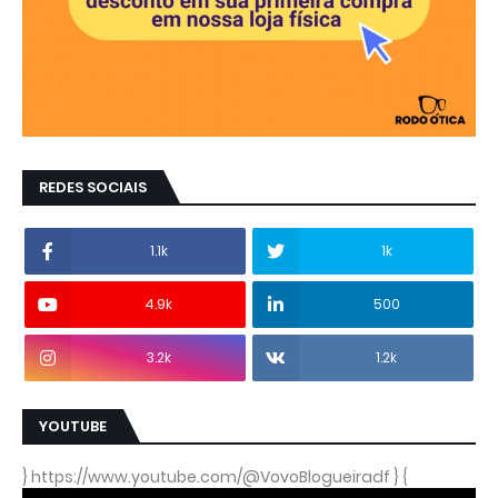
REDES SOCIAIS
1.1k
1k
4.9k
500
3.2k
1.2k
YOUTUBE
} https://www.youtube.com/@VovoBlogueiradf } {