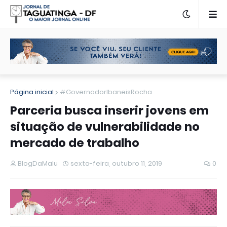
Página inicial
#GovernadorIbaneisRocha
Parceria busca inserir jovens em
situação de vulnerabilidade no
mercado de trabalho
BlogDaMalu
sexta-feira, outubro 11, 2019
0