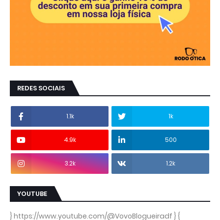
REDES SOCIAIS
1.1k
1k
4.9k
500
3.2k
1.2k
YOUTUBE
} https://www.youtube.com/@VovoBlogueiradf } {