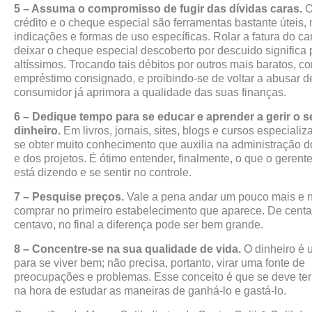
5 – Assuma o compromisso de fugir das dívidas caras.
O
crédito e o cheque especial são ferramentas bastante úteis
indicações e formas de uso específicas. Rolar a fatura do ca
deixar o cheque especial descoberto por descuido significa 
altíssimos. Trocando tais débitos por outros mais baratos, c
empréstimo consignado, e proibindo-se de voltar a abusar de
consumidor já aprimora a qualidade das suas finanças.
6 – Dedique tempo para se educar e aprender a gerir o s
dinheiro.
Em livros, jornais, sites, blogs e cursos especiali
se obter muito conhecimento que auxilia na administração d
e dos projetos. É ótimo entender, finalmente, o que o gerent
está dizendo e se sentir no controle.
7 – Pesquise preços.
Vale a pena andar um pouco mais e 
comprar no primeiro estabelecimento que aparece. De cent
centavo, no final a diferença pode ser bem grande.
8 – Concentre-se na sua qualidade de vida.
O dinheiro é
para se viver bem; não precisa, portanto, virar uma fonte de
preocupações e problemas. Esse conceito é que se deve te
na hora de estudar as maneiras de ganhá-lo e gastá-lo.