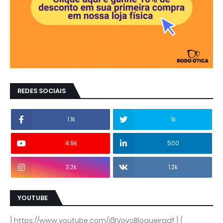
REDES SOCIAIS
1.1k
1k
4.9k
500
3.2k
1.2k
YOUTUBE
} https://www.youtube.com/@VovoBlogueiradf } {