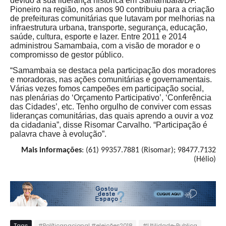
devido à sua liderança histórica em Samambaia/DF.
Pioneiro na região, nos anos 90 contribuiu para a criação
de prefeituras comunitárias que lutavam por melhorias na
infraestrutura urbana, transporte, segurança, educação,
saúde, cultura, esporte e lazer. Entre 2011 e 2014
administrou Samambaia, com a visão de morador e o
compromisso de gestor público.
“Samambaia se destaca pela participação dos moradores
e moradoras, nas ações comunitárias e governamentais.
Várias vezes fomos campeões em participação social,
nas plenárias do ‘Orçamento Participativo’, ‘Conferência
das Cidades’, etc. Tenho orgulho de conviver com essas
lideranças comunitárias, das quais aprendo a ouvir a voz
da cidadania”, disse Risomar Carvalho. “Participação é
palavra chave à evolução”.
Mais informações
: (61) 99357.7881 (Risomar); 98477.7132
(Hélio)
Tags
#Políticanacional #eleições2018
#Utilidade-Publica