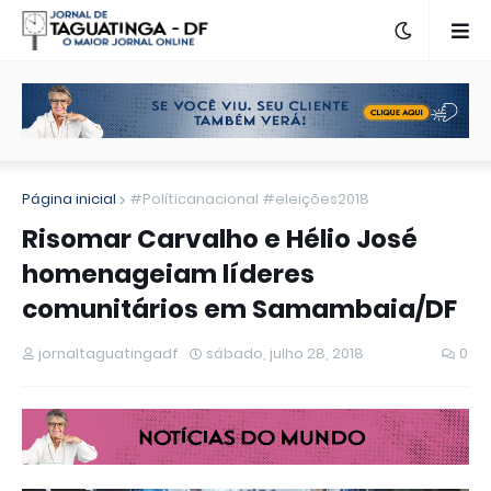
Página inicial
#Políticanacional #eleições2018
Risomar Carvalho e Hélio José
homenageiam líderes
comunitários em Samambaia/DF
jornaltaguatingadf
sábado, julho 28, 2018
0