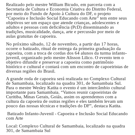
Realizado pelo mestre William Bicudo, em parceria com a
Secretaria de Cultura e Economia Criativa do Distrito Federal,
por meio do Fundo de Apoio à Cultura do DF, o projeto
“Capoeira e Inclusão Social Educando com Arte”
tem entre seus
objetivos ser um espaço que atende crianças, adolescentes e
adultos e pessoas com deficiência (PcD) disseminando as
tradições, musicalidade, dança, arte e percussão por meio de
aulas gratuitas de capoeira.
No próximo sábado, 12 de novembro, a partir das 17 horas,
ocorre o batizado, ritual de entrega da primeira graduação da
capoeira, com a troca de cordas dos 64 alunos da turma infanto-
juvenil, organizado pelo mestre Alisson Lilico. O evento tem o
objetivo difundir e preservar a capoeira como patrimônio
histórico e cultural e contará com um encontro de capoeiristas de
diversas regiões do Brasil.
A grande roda de capoeira será realizada no Complexo Cultural
de Samambaia, localizado na quadra 301, de Samambaia Sul.
Para o mestre Wesley Katita o evento é um intercâmbio cultural
importante para Samambaia. “Vamos reunir capoeiristas de
Curitiba, Minas Gerais, Goiás, assim os aprendemos com a
cultura da capoeira de outras regiões e eles também levam um
pouco das nossas técnicas e tradições do DF”, destaca Katita.
Batizado Infanto-Juvenil - Capoeira e Inclusão Social Educando
com Arte
Local: Complexo Cultural de Samambaia, localizado na quadra
301, de Samambaia Sul