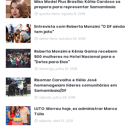
Miss Model Plus Brasília: Kátia Cardoso se
prepara para representar Samambaia
quarta-feira, agosto 15, 2018
Entrevista com Roberta Monzini: "O DF ainda
tem jeito"
sexta-feira, outubro 05, 2018
Roberta Monzini e Kênia Gama recebem
500 mulheres no Hotel Nacional para o
"Detox para Elas"
domingo, julho 01, 2018
Risomar Carvalho e Hélio José
homenageiam líderes comunitários em
Samambaia/DF
sábado, julho 28, 2018
LUTO: Morreu hoje, ex administrar Marco
Túlio
sábado, abril 10, 2021