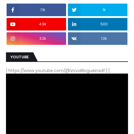
1.1k
1k
4.9k
500
3.2k
1.2k
YOUTUBE
} https://www.youtube.com/@VovoBlogueiradf } {