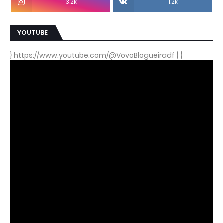
3.2k
1.2k
YOUTUBE
} https://www.youtube.com/@VovoBlogueiradf } {