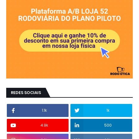
REDES SOCIAIS
1.1k
1k
4.9k
500