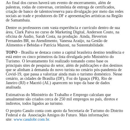
Ao final dos cursos haverá um evento de encerramento, além de
palestras, rodas de conversas, cerimônia de entrega de certificados,
criação de banco de talentos/reserva para divulgação por meio das redes
sociais ao trade e produtores do DF e apresentações artísticas na Região
de Samambaia.
Dentre os professores com vasta experiência e currículo dentro de sua
área, Clark Paiva no curso de Marketing Digital, Anderson Couto, na
oficina de Áudio, Sarah Costa, na produção. Ainda, Heverton
Fernandes BR, no Atendimento, Vanessa Araújo, na Gestão de
Alimentos e Bebidas e Patrícia Mazoni, na Sustentabilidade.
TOPO
- Brasília se destaca como a capital brasileira destino tendência e
está entre os cinco primeiros da lista divulgada pelo Ministério do
Turismo. O levantamento foi realizado tomando como base os
principais sites de pesquisa do setor, além de publicações e dos destinos
que se alinham à demanda do novo turista no cenário pós-pandemia de
Covid-19, que passa a valorizar ainda mais o turismo doméstico. Nesse
cenário, as cidades de Brasília (DF), Foz do Iguaçu (PR), Rio de
Janeiro (RJ) e Maceió (AL) aparecem no topo da base de dados
analisada.
Estimativas do Ministério do Trabalho e Emprego calculam que
anualmente são criados cerca de 250 mil empregos no país, diretos e
indiretos, todos ligados ao turismo.
O projeto Casulo conta com apoio da Secretaria de Turismo do Distrito
Federal e da Associação Amigos do Futuro. Mais informações:
site:
www.casulobr.com.br
.