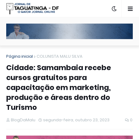
Página inicial
COLUNISTA MALU SILVA
Cidade: Samambaia recebe
cursos gratuitos para
capacitação em marketing,
produção e áreas dentro do
Turismo
BlogDaMalu
segunda-feira, outubro 23, 2023
0