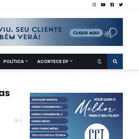
POLÍTICA
ACONTECE DF
as
0