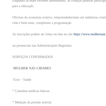
Enquanto as mães recebem atendimento, as crianças poderão participar d
para a educação.
Oficinas de economia criativa, empreendedorismo em indústrias criativa
vida e bem-estar, completam a programação.
As inscrições podem ser feitas on-line no site
https://www.mulhernasc
ou presenciais nas Administrações Regionais.
SERVIÇOS CONFIRMADOS
MULHER NAS CIDADES
Eixo – Saúde
* Consultas médicas básicas
* Medição da pressão arterial