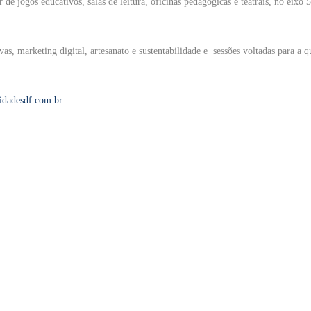
e jogos educativos, salas de leitura, oficinas pedagógicas e teatrais, no eixo 5
s, marketing digital, artesanato e sustentabilidade e sessões voltadas para a q
idadesdf.com.br