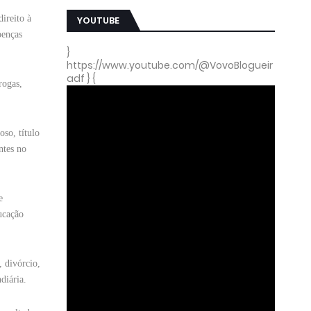
ireito à
YOUTUBE
oenças
}
https://www.youtube.com/@VovoBlogueir
adf } {
rogas,
so, título
ntes no
e
ucação
, divórcio,
diária.