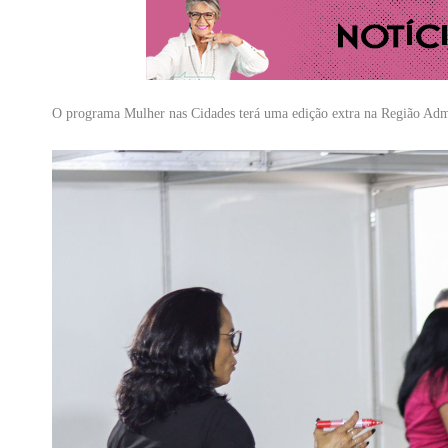
O programa Mulher nas Cidades terá uma edição extra na Região Admi