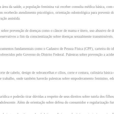
a área da saúde, a população feminina vai receber consulta médica básica, com d
ém receberão atendimento psicológico, orientação odontológica para prevenir d
ação assistida.
ras sobre prevenção de doenças como o câncer de mama e útero, uso abusivo de d
eservativos a fim da conscientização sobre doenças sexualmente transmissíveis.
ocumentos fundamentais como o Cadastro de Pessoa Física (CPF), carteira do ido
is oferecidos pelo Governo do Distrito Federal. Palestras sobre prevenção a acide
rte de cabelo, design de sobrancelhas e cílios, corte e costura, culinária básica 
o e trabalho, onde também haverão palestras sobre empoderamento feminino, ed
ídica e poderão tirar dúvidas a respeito de seus direitos sobre tutela dos filhos
o adolescente. Além de orientação sobre defesa do consumidor e regularização fun