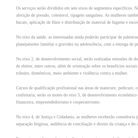
Os serviços serão divididos em sete eixos de segmentos específicos. N
aferição de pressão, colesterol, tipagem sanguínea. As mulheres tamb
bucais, aplicação de flúor e distribuição de material de higiene e escov
No eixo da saúde, as interessadas ainda poderão participar de palest
planejamento familiar e gravidez na adolescência, com a entrega de pr
No eixo 2, de desenvolvimento social, serão realizadas emissões de d
de eleitor, entre outros, além de orientação sobre os benefícios socia
trânsito, domésticos, meio ambiente e violência contra a mulher.
Cursos de qualificação profissional nas áreas de manicure, pedicure, co
confeitaria, serão os motes do eixo 3, de desenvolvimento econômic
financeira, empreendedorismo e cooperativismo.
No eixo 4, de Justiça e Cidadania, as mulheres receberão consultoria jur
separação litigiosa, audiência de conciliação e direito da criança e d