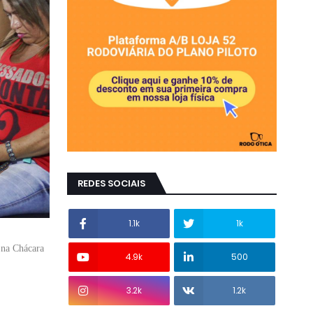
REDES SOCIAIS
1.1k
1k
 na Chácara
4.9k
500
3.2k
1.2k