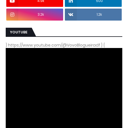
4.9k
500
3.2k
1.2k
YOUTUBE
} https://www.youtube.com/@VovoBlogueiradf } {