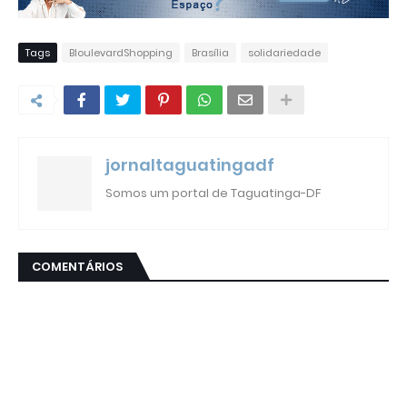
Tags
BloulevardShopping
Brasília
solidariedade
jornaltaguatingadf
Somos um portal de Taguatinga-DF
COMENTÁRIOS