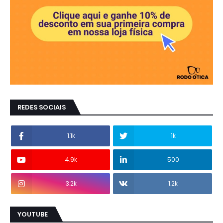
REDES SOCIAIS
1.1k
1k
4.9k
500
3.2k
1.2k
YOUTUBE