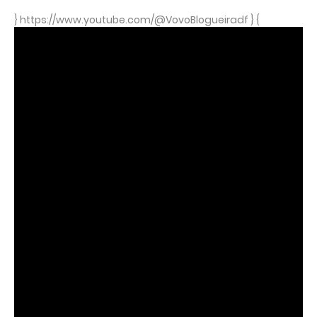
} https://www.youtube.com/@VovoBlogueiradf } {