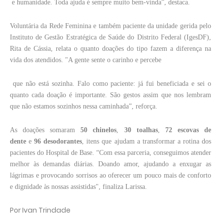
e humanidade. Toda ajuda é sempre muito bem-vinda”, destaca.
Voluntária da Rede Feminina e também paciente da unidade gerida pelo
Instituto de Gestão Estratégica de Saúde do Distrito Federal (IgesDF),
Rita de Cássia, relata o quanto doações do tipo fazem a diferença na
vida dos atendidos. "A gente sente o carinho e percebe
que não está sozinha. Falo como paciente: já fui beneficiada e sei o
quanto cada doação é importante. São gestos assim que nos lembram
que não estamos sozinhos nessa caminhada”, reforça.
As doações somaram
50 chinelos
,
30 toalhas
,
72 escovas de
dente
e
96 desodorantes
, itens que ajudam a transformar a rotina dos
pacientes do Hospital de Base. “Com essa parceria, conseguimos atender
melhor às demandas diárias. Doando amor, ajudando a enxugar
as
lágrimas e provocando sorrisos ao oferecer um pouco mais de conforto
e dignidade às nossas assistidas", finaliza Larissa.
Por Ivan Trindade