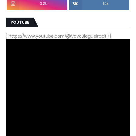
3.2k
1.2k
YOUTUBE
} https://www.youtube.com/@VovoBlogueiradf } {