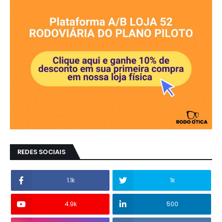
REDES SOCIAIS
1.1k
1k
4.9k
500