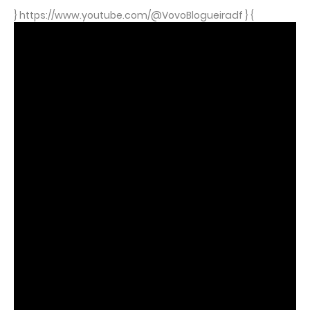
} https://www.youtube.com/@VovoBlogueiradf } {