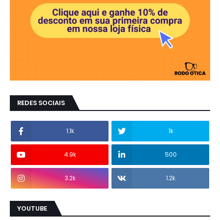
REDES SOCIAIS
1.1k
1k
4.9k
500
3.2k
1.2k
YOUTUBE