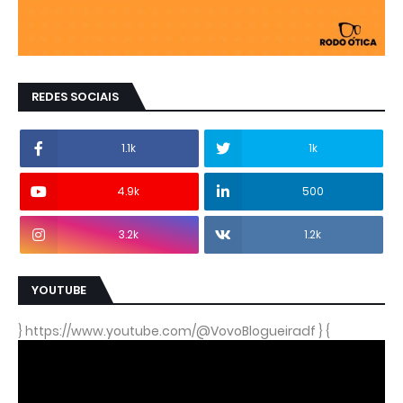
REDES SOCIAIS
1.1k
1k
4.9k
500
3.2k
1.2k
YOUTUBE
} https://www.youtube.com/@VovoBlogueiradf } {