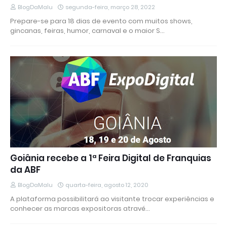
BlogDaMalu
segunda-feira, março 28, 2022
Prepare-se para 18 dias de evento com muitos shows,
gincanas, feiras, humor, carnaval e o maior S…
Goiânia recebe a 1ª Feira Digital de Franquias
da ABF
BlogDaMalu
quarta-feira, agosto 12, 2020
A plataforma possibilitará ao visitante trocar experiências e
conhecer as marcas expositoras atravé…