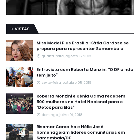
+ VISTAS
Miss Model Plus Brasília: Kátia Cardoso se
prepara para representar Samambaia
quarta-feira, agosto 15, 2018
Entrevista com Roberta Monzini: "O DF ainda
tem jeito"
sexta-feira, outubro 05, 2018
Roberta Monzini e Kênia Gama recebem
500 mulheres no Hotel Nacional para o
"Detox para Elas"
domingo, julho 01, 2018
Risomar Carvalho e Hélio José
homenageiam líderes comunitários em
Samambaia/DF