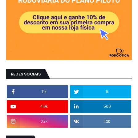
REDES SOCIAIS
1.1k
1k
4.9k
500
3.2k
1.2k