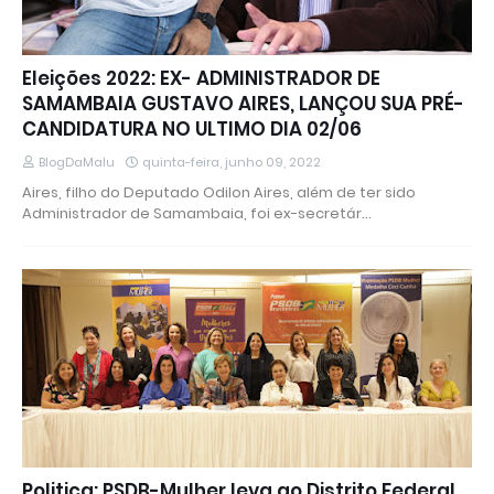
Eleições 2022: EX- ADMINISTRADOR DE
SAMAMBAIA GUSTAVO AIRES, LANÇOU SUA PRÉ-
CANDIDATURA NO ULTIMO DIA 02/06
BlogDaMalu
quinta-feira, junho 09, 2022
Aires, filho do Deputado Odilon Aires, além de ter sido
Administrador de Samambaia, foi ex-secretár…
Politica: PSDB-Mulher leva ao Distrito Federal