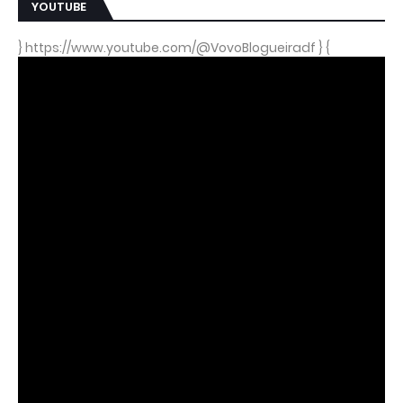
YOUTUBE
} https://www.youtube.com/@VovoBlogueiradf } {