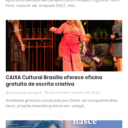
Após uma década de carreira como modelo, o goiano John
Ford , natural de Anápolis (GO) , inici…
CAIXA Cultural Brasília oferece oficina
gratuita de escrita criativa
jornaltaguatingadf
quinta-feira, fevereiro 26, 2026
Atividade gratuita conduzida por Dimis, da companhia Bife
Seco, propõe imersão prática em criaçã…