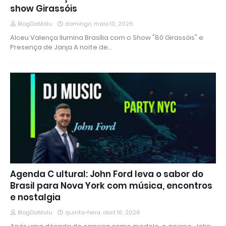
show Girassóis
BlogDaMalu
domingo, maio 10, 2026
Alceu Valença Ilumina Brasília com o Show "80 Girassóis" e
Presença de Janja A noite de…
Agenda C ultural: John Ford leva o sabor do
Brasil para Nova York com música, encontros
e nostalgia
BlogDaMalu
quinta-feira, abril 16, 2026