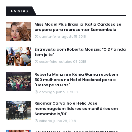
+ VISTAS
Miss Model Plus Brasília: Kátia Cardoso se
prepara para representar Samambaia
quarta-feira, agosto 15, 2018
Entrevista com Roberta Monzini: "O DF ainda
tem jeito"
sexta-feira, outubro 05, 2018
Roberta Monzini e Kênia Gama recebem
500 mulheres no Hotel Nacional para o
"Detox para Elas"
domingo, julho 01, 2018
Risomar Carvalho e Hélio José
homenageiam líderes comunitários em
Samambaia/DF
sábado, julho 28, 2018