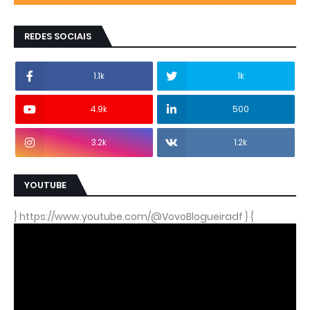
REDES SOCIAIS
1.1k
1k
4.9k
500
3.2k
1.2k
YOUTUBE
} https://www.youtube.com/@VovoBlogueiradf } {