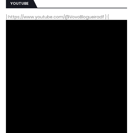
YOUTUBE
} https://www.youtube.com/@VovoBlogueiradf } {