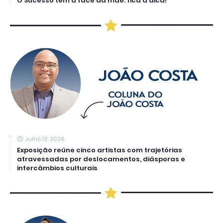
O Sucesso tem a face da mãe: fica a dica!
Julho 13, 2026
Exposição reúne cinco artistas com trajetórias
atravessadas por deslocamentos, diásporas e
intercâmbios culturais