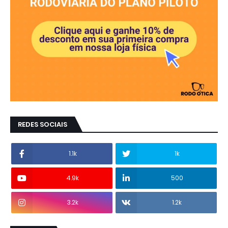
REDES SOCIAIS
1.1k
1k
4.9k
500
3.2k
1.2k