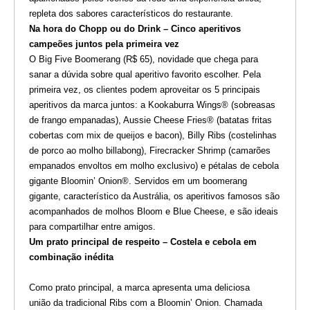
repleta dos sabores característicos do restaurante.
Na hora do Chopp ou do Drink – Cinco aperitivos
campeões juntos pela primeira vez
O Big Five Boomerang (R$ 65), novidade que chega para
sanar a dúvida sobre qual aperitivo favorito escolher. Pela
primeira vez, os clientes podem aproveitar os 5 principais
aperitivos da marca juntos: a Kookaburra Wings® (sobreasas
de frango empanadas), Aussie Cheese Fries® (batatas fritas
cobertas com mix de queijos e bacon), Billy Ribs (costelinhas
de porco ao molho billabong), Firecracker Shrimp (camarões
empanados envoltos em molho exclusivo) e pétalas de cebola
gigante Bloomin’ Onion®. Servidos em um boomerang
gigante, característico da Austrália, os aperitivos famosos são
acompanhados de molhos Bloom e Blue Cheese, e são ideais
para compartilhar entre amigos.
Um prato principal de respeito – Costela e cebola em
combinação inédita
Como prato principal, a marca apresenta uma deliciosa
união da tradicional Ribs com a Bloomin’ Onion. Chamada