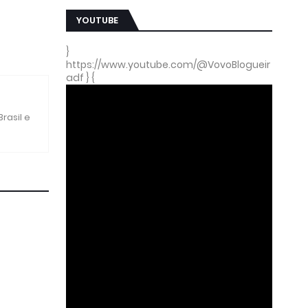
YOUTUBE
}
https://www.youtube.com/@VovoBlogueir
adf } {
rasil e