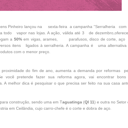
ens Pinheiro lançou na sexta-feira a campanha “Serralheria com 
 a todo vapor nas lojas. A ação, válida até 3 de dezembro,oferec
egam a
50%
em vigas, arames, parafusos, disco de corte, aço t
iversos itens ligados à serralheria. A campanha é uma alternativ
odutos com o menor preço.
roximidade do fim de ano, aumenta a demanda por reformas p
Se você pretende fazer sua reforma agora, vai encontrar bons
ia. A melhor dica é pesquisar o que precisa ser feito na sua casa ant
s para construção, sendo uma em T
aguatinga
(
QI 11
) e outra no Setor
stria em Ceilândia, cujo carro-chefe é o corte e dobra de aço.