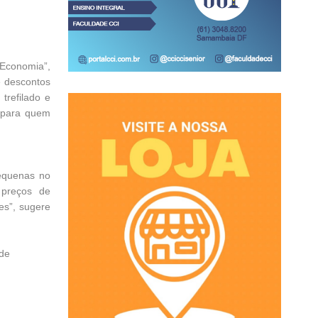
Economia”,
e descontos
refilado e
a para quem
equenas no
 preços de
es”, sugere
 de