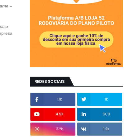
rame –
base
empresa
REDES SOCIAIS
1.1k
1k
4.9k
500
3.2k
1.2k