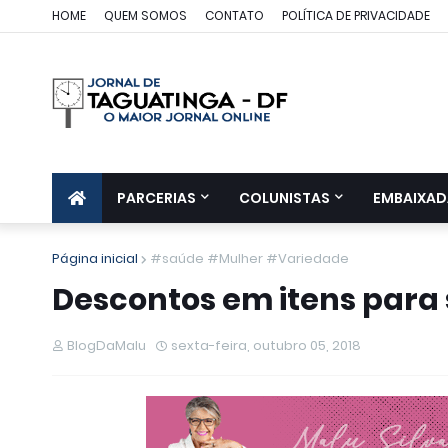
HOME
QUEM SOMOS
CONTATO
POLÍTICA DE PRIVACIDADE
PARCERIAS
COLUNISTAS
EMBAIXAD
Página inicial
#saúde #Mulher #Variedade
Descontos em itens para
BlogDaMalu
sexta-feira, outubro 05, 2018