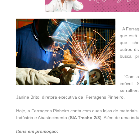
A Ferrag
que está
que ch
outros d
busca pr
“Com a p
imóvel. 
serralher
Janine Brito, diretora executiva da Ferragens Pinheiro.
Hoje, a Ferragens Pinheiro conta com duas lojas de materiai
Indústria e Abastecimento (
SIA Trecho 2/3
). Além de uma indú
Itens em promoção: