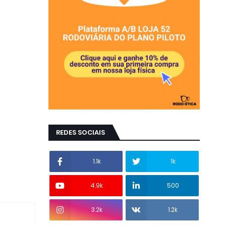
REDES SOCIAIS
1.1k
1k
4.9k
500
3.2k
1.2k