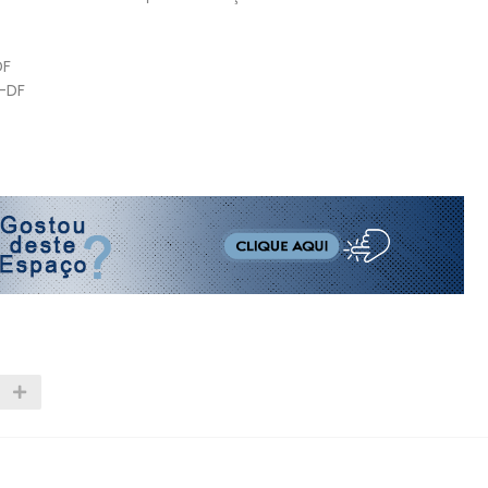
DF
a-DF