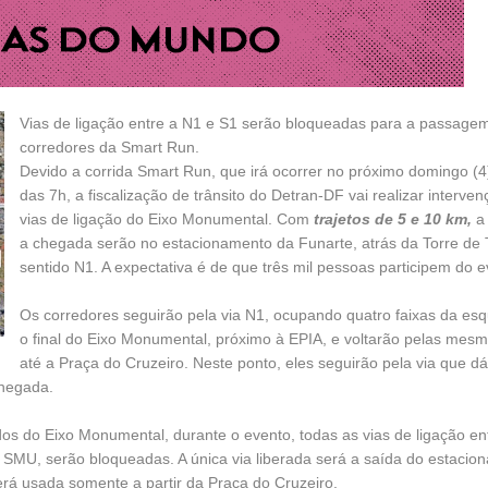
Vias de ligação entre a N1 e S1 serão bloqueadas para a passage
corredores da Smart Run.
Devido a corrida Smart Run, que irá ocorrer no próximo domingo (4),
das 7h, a fiscalização de trânsito do Detran-DF vai realizar interve
vias de ligação do Eixo Monumental. Com
trajetos de 5 e 10 km,
a 
a chegada serão no estacionamento da Funarte, atrás da Torre de 
sentido N1. A expectativa é de que três mil pessoas participem do e
Os corredores seguirão pela via N1, ocupando quatro faixas da es
o final do Eixo Monumental, próximo à EPIA, e voltarão pelas mesm
até a Praça do Cruzeiro. Neste ponto, eles seguirão pela via que d
chegada.
os do Eixo Monumental, durante o evento, todas as vias de ligação en
 SMU, serão bloqueadas. A única via liberada será a saída do estacio
erá usada somente a partir da Praça do Cruzeiro.