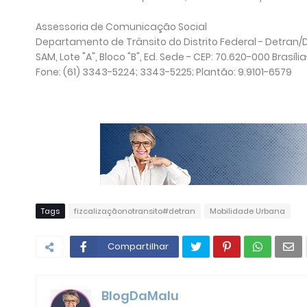
Assessoria de Comunicação Social
Departamento de Trânsito do Distrito Federal - Detran/
SAM, Lote "A", Bloco "B", Ed. Sede - CEP: 70.620-000 Brasíli
Fone: (61) 3343-5224; 3343-5225; Plantão: 9.9101-6579
Tags
fizcalizaçãonotransito#detran
Mobilidade Urbana
Compartilhar
BlogDaMalu