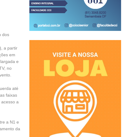
m dos
 a partir
nções em
largada e
TV, no
vento.
querda até
as faixas
á acesso a
tre a N1 e
namento da