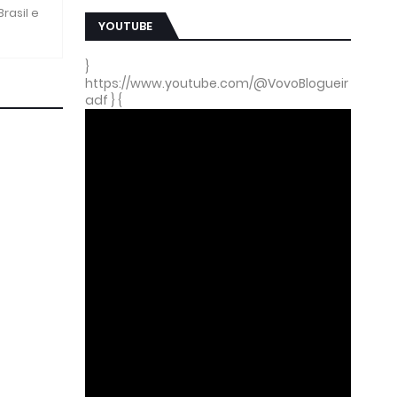
rasil e
YOUTUBE
}
https://www.youtube.com/@VovoBlogueir
adf } {