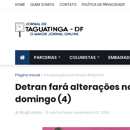
HOME
QUEM SOMOS
CONTATO
POLÍTICA DE PRIVACIDADE
PARCERIAS
COLUNISTAS
EMBAIXAD
Página inicial
fizcalizaçãonotransito#detran
Detran fará alterações 
domingo (4)
BlogDaMalu
sexta-feira, novembro 02, 2018