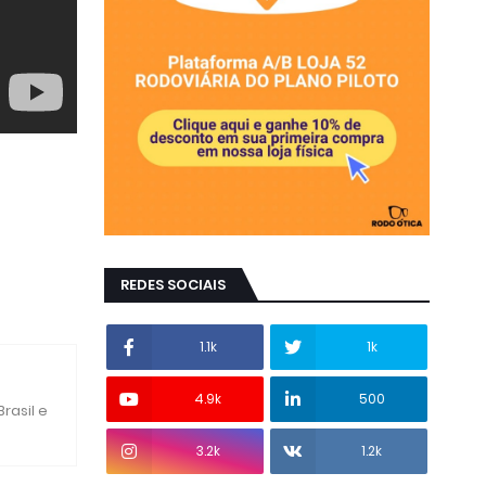
REDES SOCIAIS
1.1k
1k
4.9k
500
rasil e
3.2k
1.2k