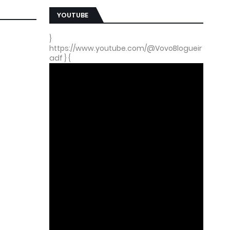
YOUTUBE
}
https://www.youtube.com/@VovoBlogueir
adf } {