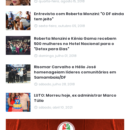
quarta-feira, agosto 15, 2018
Entrevista com Roberta Monzini: "O DF ainda
tem jeito"
sexta-feira, outubro 05, 2018
Roberta Monzini e Kênia Gama recebem
500 mulheres no Hotel Nacional para o
"Detox para Elas"
domingo, julho 01, 2018
Risomar Carvalho e Hélio José
homenageiam líderes comunitários em
Samambaia/DF
sábado, julho 28, 2018
LUTO: Morreu hoje, ex administrar Marco
Túlio
sábado, abril 10, 2021