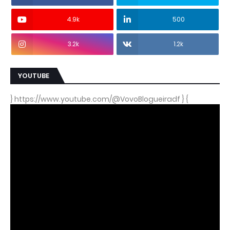
4.9k
500
3.2k
1.2k
YOUTUBE
} https://www.youtube.com/@VovoBlogueiradf } {