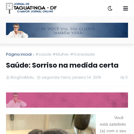
Página inicial
#saúde #Mulher #Variedade
Saúde: Sorriso na medida certa
BlogDaMalu
segunda-feira, janeiro 14, 2019
0
Você
está satisfeito
(a) com o seu