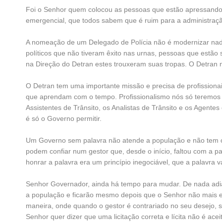
Foi o Senhor quem colocou as pessoas que estão apressando 
emergencial, que todos sabem que é ruim para a administraçã
A nomeação de um Delegado de Polícia não é modernizar nad
políticos que não tiveram êxito nas urnas, pessoas que estã
na Direção do Detran estes trouxeram suas tropas. O Detran 
O Detran tem uma importante missão e precisa de profissionai
que aprendam com o tempo. Profissionalismo nós só teremos c
Assistentes de Trânsito, os Analistas de Trânsito e os Agente
é só o Governo permitir.
Um Governo sem palavra não atende a população e não tem o 
podem confiar num gestor que, desde o início, faltou com a
honrar a palavra era um princípio inegociável, que a palavra v
Senhor Governador, ainda há tempo para mudar. De nada adian
a população e ficarão mesmo depois que o Senhor não mais es
maneira, onde quando o gestor é contrariado no seu desejo, s
Senhor quer dizer que uma licitação correta e lícita não é ace