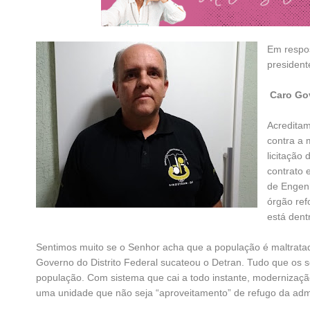
Em respos
president
Caro Gov
Acreditam
contra a 
licitação
contrato 
de Engenh
órgão ref
está dentr
Sentimos muito se o Senhor acha que a população é maltrat
Governo do Distrito Federal sucateou o Detran. Tudo que os s
população. Com sistema que cai a todo instante, modernizaçã
uma unidade que não seja “aproveitamento” de refugo da admi