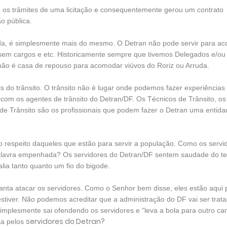
os trâmites de uma licitação e consequentemente gerou um contrato
o pública.
a, é simplesmente mais do mesmo. O Detran não pode servir para a
o sem cargos e etc. Historicamente sempre que tivemos Delegados e/ou
não é casa de repouso para acomodar viúvos do Roriz ou Arruda.
s do trânsito. O trânsito não é lugar onde podemos fazer experiências
om os agentes de trânsito do Detran/DF. Os Técnicos de Trânsito, os
s de Trânsito são os profissionais que podem fazer o Detran uma entida
respeito daqueles que estão para servir a população. Como os servi
 palavra empenhada? Os servidores do Detran/DF sentem saudade do 
alia tanto quanto um fio do bigode.
ta atacar os servidores. Como o Senhor bem disse, eles estão aqui p
tiver. Não podemos acreditar que a administração do DF vai ser trat
implesmente sai ofendendo os servidores e “leva a bola para outro c
servidores do Detran?
ita pelos