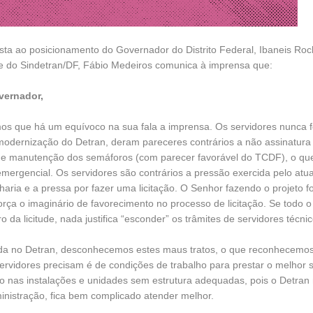
ta ao posicionamento do Governador do Distrito Federal, Ibaneis Roc
e do Sindetran/DF, Fábio Medeiros comunica à imprensa que:
ernador,
os que há um equívoco na sua fala a imprensa. Os servidores nunca 
modernização do Detran, deram pareceres contrários a não assinatur
 de manutenção dos semáforos (com parecer favorável do TCDF), o q
emergencial. Os servidores são contrários a pressão exercida pelo atua
aria e a pressa por fazer uma licitação. O Senhor fazendo o projeto f
orça o imaginário de favorecimento no processo de licitação. Se todo 
o da licitude, nada justifica “esconder” os trâmites de servidores técnic
ada no Detran, desconhecemos estes maus tratos, o que reconhecemos
ervidores precisam é de condições de trabalho para prestar o melhor s
o nas instalações e unidades sem estrutura adequadas, pois o Detran
nistração, fica bem complicado atender melhor.