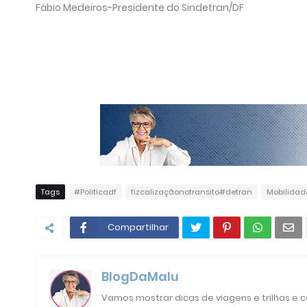
Fábio Medeiros-Presidente do Sindetran/DF
Tags
#Politicadf
fizcalizaçãonotransito#detran
Mobilidad
Compartilhar
BlogDaMalu
Vamos mostrar dicas de viagens e trilhas e