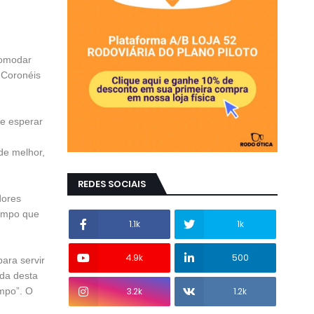
comodar
 Coronéis
 e esperar
de melhor,
REDES SOCIAIS
dores
tempo que
1.1k
1k
4.9k
500
ara servir
ada desta
ampo”. O
3.2k
1.2k