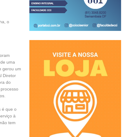
ha, o
foram
a de uma
ue gerou um
l Diretor
ora do
o processo
os.
 é que o
erviço à
 não tem