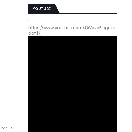
YOUTUBE
}
https://www.youtube.com/@VovoBlogueir
adf } {
rasil e