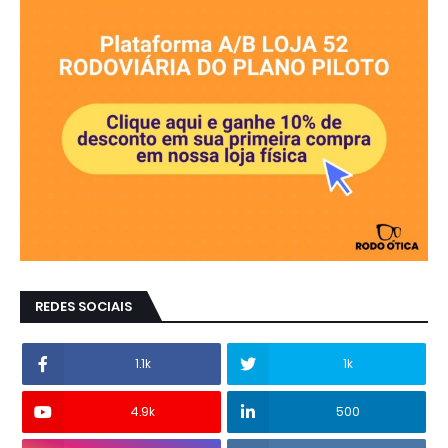
REDES SOCIAIS
1.1k
1k
4.9k
500