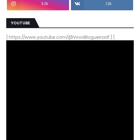
3.2k
1.2k
YOUTUBE
} https://www.youtube.com/@VovoBlogueiradf } {