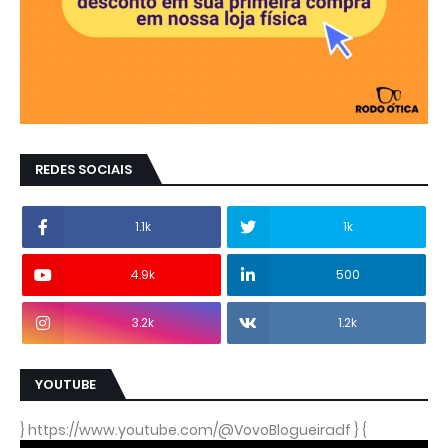
REDES SOCIAIS
1.1k
1k
4.9k
500
3.2k
1.2k
YOUTUBE
} https://www.youtube.com/@VovoBlogueiradf } {