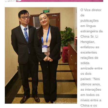
O Vice diretor
de
publicações
em língua
estrangeira da
China Sr. Li
Hengtian,
enfatizou as
excelentes
relações de
sólida
amizade entre
os dois
países: “Nos
últimos anos,
as interações
em todos os
níveis entre a
China e os