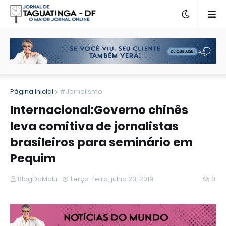
Página inicial
#Jornalismo
Internacional:Governo chinês
leva comitiva de jornalistas
brasileiros para seminário em
Pequim
BlogDaMalu
terça-feira, julho 23, 2019
0