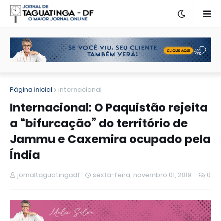
Página inicial
internacional
Internacional: O Paquistão rejeita
a “bifurcação” do território de
Jammu e Caxemira ocupado pela
Índia
jornaltaguatingadf
sexta-feira, novembro 01, 2019
0