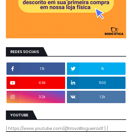
REDES SOCIAIS
1.1k
1k
4.9k
500
3.2k
1.2k
YOUTUBE
} https://www.youtube.com/@VovoBlogueiradf } {