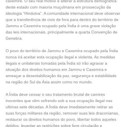
caxemire. O seu real motivo é alterar a estrutura demográfica
deste estado com maioria muçulmana em prossecução da
ideologia “Hindutva”. A comunidade internacional deve observar
que a transferência de civis de fora para dentro do território de
Jammu e Caxemira ocupado pela Índia é uma grave violação
das leis internacionais, principalmente a quarta Convenção de
Genebra.
O povo do território de Jammu e Caxemira ocupado pela Índia
nunca irá aceitar esta ocupação ilegal e violenta. As medidas
ilegais e unilaterais tomadas pela Índia só irão agravar a
situação dos direitos humanos em Jammu e Caxemira e
ameaçar a desestabilização da paz, segurança e estabilidade
na região do Sul da Ásia assim como no mundo.
A Índia deve cessar o seu tratamento brutal de camires
inocentes que vêm sofrendo sob a sua ocupação ilegal nas
ultimas sete décadas. A Índia deve imediatamente retirar as
suas forças militares da região, remover suas leis draconianas,
restaurar os direitos humanos do povo, libertar todos aqueles
detidos, levantar as restrições sobre livre circulação e