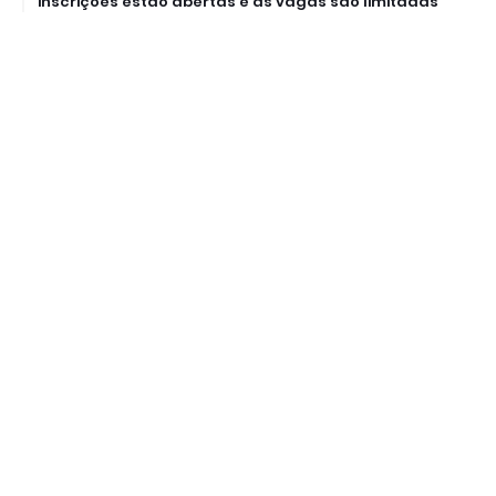
inscrições estão abertas e as vagas são limitadas