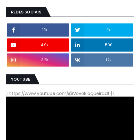
REDES SOCIAIS
1.1k
1k
4.9k
500
3.2k
1.2k
YOUTUBE
} https://www.youtube.com/@VovoBlogueiradf } {