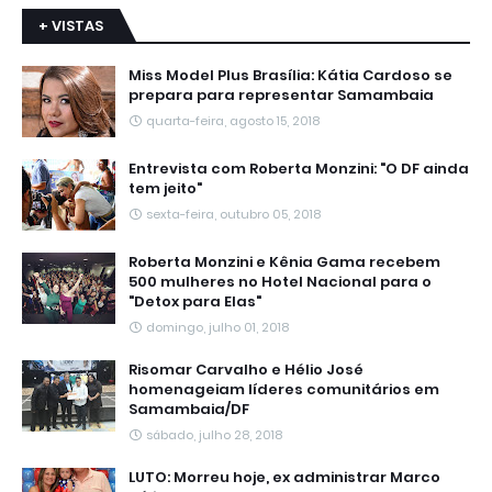
+ VISTAS
Miss Model Plus Brasília: Kátia Cardoso se
prepara para representar Samambaia
quarta-feira, agosto 15, 2018
Entrevista com Roberta Monzini: "O DF ainda
tem jeito"
sexta-feira, outubro 05, 2018
Roberta Monzini e Kênia Gama recebem
500 mulheres no Hotel Nacional para o
"Detox para Elas"
domingo, julho 01, 2018
Risomar Carvalho e Hélio José
homenageiam líderes comunitários em
Samambaia/DF
sábado, julho 28, 2018
LUTO: Morreu hoje, ex administrar Marco