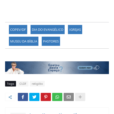
COPEV/DF
DIA DO EVANGÉLICO
IGREJAS
MUSEU DA BÍBLIA
PASTORES
Tags
CLDF
religião