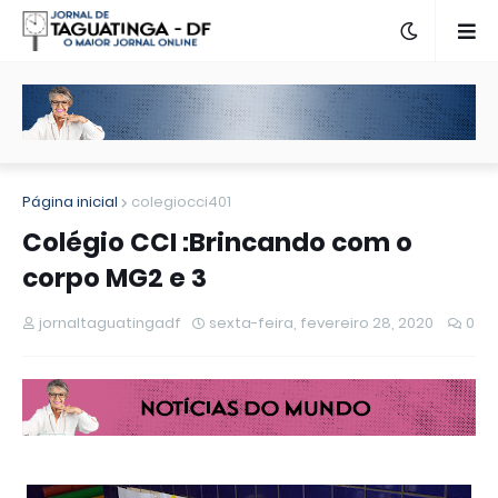
Página inicial
colegiocci401
Colégio CCI :Brincando com o
corpo MG2 e 3
jornaltaguatingadf
sexta-feira, fevereiro 28, 2020
0