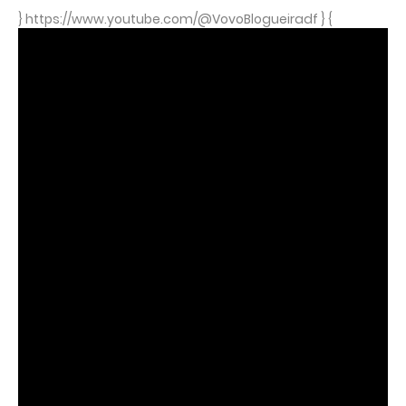
} https://www.youtube.com/@VovoBlogueiradf } {