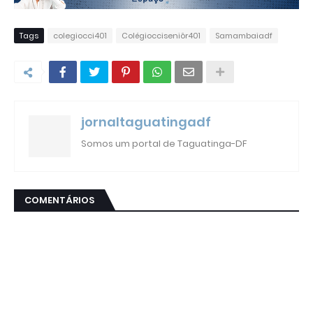
Tags
colegiocci401
Colégiocciseniôr401
Samambaiadf
jornaltaguatingadf
Somos um portal de Taguatinga-DF
COMENTÁRIOS