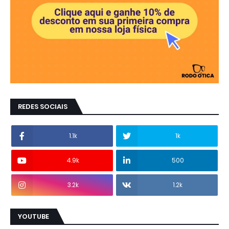
REDES SOCIAIS
1.1k
1k
4.9k
500
3.2k
1.2k
YOUTUBE