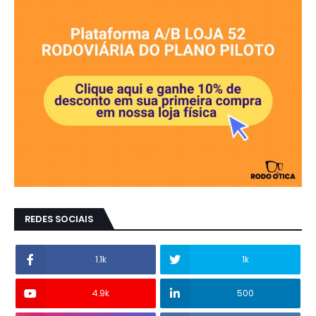
REDES SOCIAIS
1.1k
1k
4.9k
500