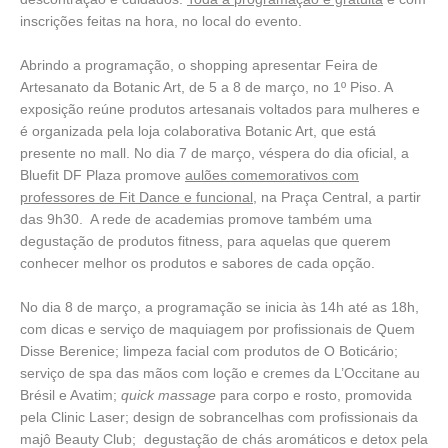
inscrições feitas na hora, no local do evento.
Abrindo a programação, o shopping apresentar Feira de
Artesanato da Botanic Art, de 5 a 8 de março, no 1º Piso. A
exposição reúne produtos artesanais voltados para mulheres e
é organizada pela loja colaborativa Botanic Art, que está
presente no mall. No dia 7 de março, véspera do dia oficial, a
Bluefit DF Plaza promove
aulões comemorativos com
professores de Fit Dance e funcional
, na Praça Central, a partir
das 9h30. A rede de academias promove também uma
degustação de produtos fitness, para aquelas que querem
conhecer melhor os produtos e sabores de cada opção.
No dia 8 de março, a programação se inicia às 14h até as 18h,
com dicas e serviço de maquiagem por profissionais de Quem
Disse Berenice; limpeza facial com produtos de O Boticário;
serviço de spa das mãos com loção e cremes da L’Occitane au
Brésil e Avatim;
quick massage
para corpo e rosto, promovida
pela Clinic Laser; design de sobrancelhas com profissionais da
majô Beauty Club; degustação de chás aromáticos e detox pela