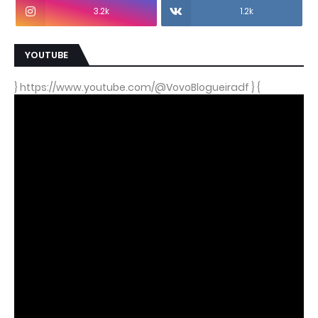
3.2k
1.2k
YOUTUBE
} https://www.youtube.com/@VovoBlogueiradf } {