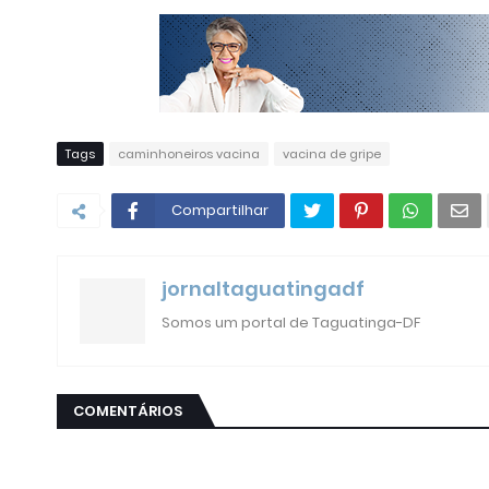
Tags
caminhoneiros vacina
vacina de gripe
Compartilhar
jornaltaguatingadf
Somos um portal de Taguatinga-DF
COMENTÁRIOS