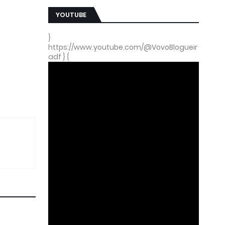
YOUTUBE
}
https://www.youtube.com/@VovoBlogueir
adf } {