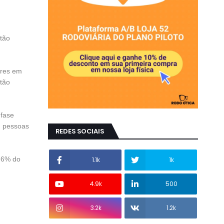
stão
ores em
stão
 fase
, pessoas
REDES SOCIAIS
2,6% do
1.1k
1k
4.9k
500
3.2k
1.2k