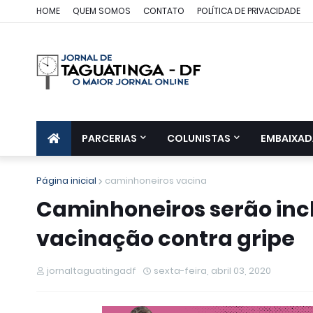
HOME
QUEM SOMOS
CONTATO
POLÍTICA DE PRIVACIDADE
PARCERIAS
COLUNISTAS
EMBAIXAD
Página inicial
caminhoneiros vacina
Caminhoneiros serão in
vacinação contra gripe
jornaltaguatingadf
sexta-feira, abril 03, 2020