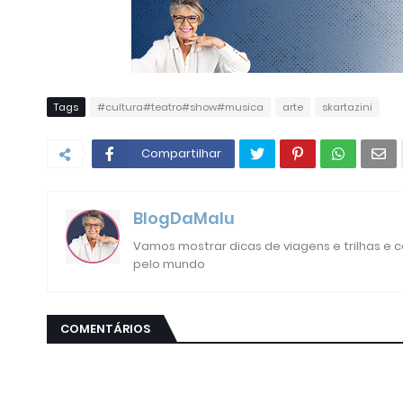
Tags
#cultura#teatro#show#musica
arte
skartazini
Compartilhar
BlogDaMalu
Vamos mostrar dicas de viagens e trilhas e
pelo mundo
COMENTÁRIOS