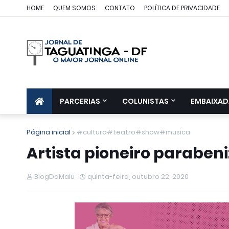
HOME
QUEM SOMOS
CONTATO
POLÍTICA DE PRIVACIDADE
PARCERIAS
COLUNISTAS
EMBAIXAD
Página inicial
#cultura#teatro#show#musica
Artista pioneiro parabe
BlogDaMalu
quinta-feira, outubro 22, 2020