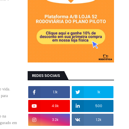
REDES SOCIAIS
e vida.
1.1k
1k
 para
4.9k
500
o na
3.2k
1.2k
ugurado em