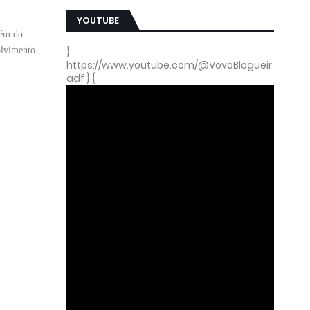
YOUTUBE
lém do
olvimento
}
https://www.youtube.com/@VovoBlogueir
adf } {