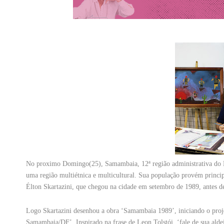
No proximo Domingo(25), Samambaia, 12ª região administrativa do D
uma região multiétnica e multicultural. Sua população provém principa
Élton Skartazini, que chegou na cidade em setembro de 1989, antes de
Logo Skartazini desenhou a obra ‘Samambaia 1989’, iniciando o projet
Samambaia/DF’. Inspirado na frase de Leon Tolstói, ‘fale de sua alde