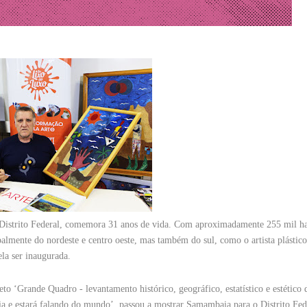
istrito Federal, comemora 31 anos de vida. Com aproximadamente 255 mil ha
lmente do nordeste e centro oeste, mas também do sul, como o artista plástico 
la ser inaugurada.
o ‘Grande Quadro - levantamento histórico, geográfico, estatístico e estético 
ia e estará falando do mundo’, passou a mostrar Samambaia para o Distrito Fed