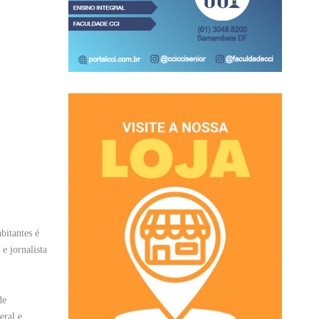
bitantes é
e jornalista
de
eral e