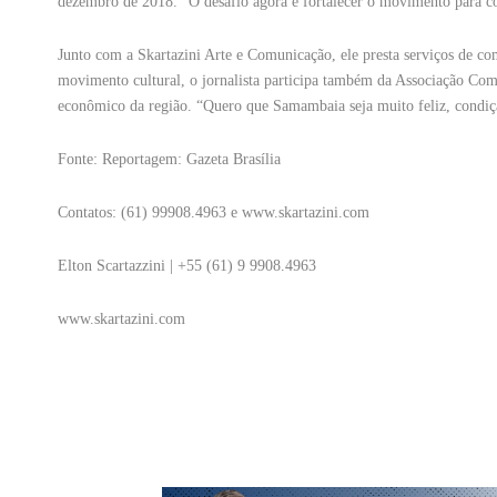
dezembro de 2018. “O desafio agora é fortalecer o movimento para co
Junto com a Skartazini Arte e Comunicação, ele presta serviços de c
movimento cultural, o jornalista participa também da Associação C
econômico da região. “Quero que Samambaia seja muito feliz, condiçã
Fonte: Reportagem: Gazeta Brasília
Contatos: (61) 99908.4963 e www.skartazini.com
Elton Scartazzini | +55 (61) 9 9908.4963
www.skartazini.com