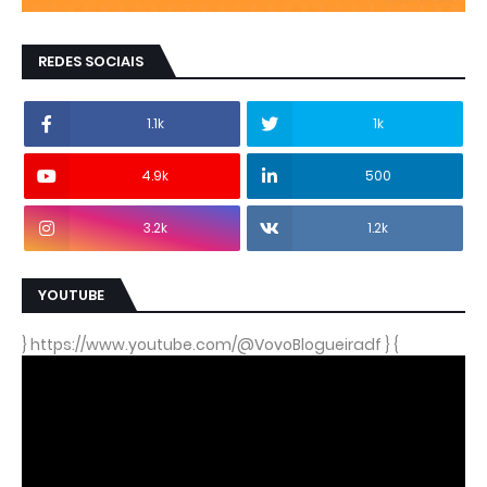
REDES SOCIAIS
1.1k
1k
4.9k
500
3.2k
1.2k
YOUTUBE
} https://www.youtube.com/@VovoBlogueiradf } {