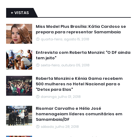
+ VISTAS
Miss Model Plus Brasília: Kátia Cardoso se
prepara para representar Samambaia
quarta-feira, agosto 15, 2018
Entrevista com Roberta Monzini: "O DF ainda
tem jeito"
sexta-feira, outubro 05, 2018
Roberta Monzini e Kênia Gama recebem
500 mulheres no Hotel Nacional para o
"Detox para Elas"
domingo, julho 01, 2018
Risomar Carvalho e Hélio José
homenageiam líderes comunitários em
Samambaia/DF
sábado, julho 28, 2018