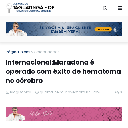
Página inicial
Celebridades
Internacional:Maradona é
operado com êxito de hematoma
no cérebro
BlogDaMalu
quarta-feira, novembro 04, 2020
0