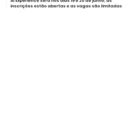
AI Experience será nos dias 19 e 20 de junho; as
inscrições estão abertas e as vagas são limitadas