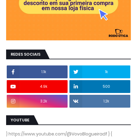
REDES SOCIAIS
1.1k
1k
4.9k
500
3.2k
1.2k
YOUTUBE
} https://www.youtube.com/@VovoBlogueiradf } {