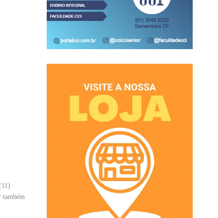
(11)
DF também