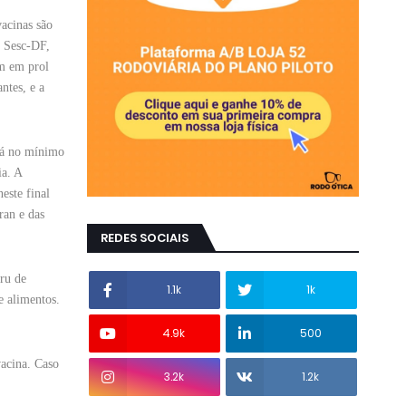
vacinas são
o Sesc-DF,
am em prol
ntes, e a
ará no mínimo
ia. A
este final
ran e das
REDES SOCIAIS
ru de
1.1k
1k
e alimentos.
4.9k
500
vacina. Caso
3.2k
1.2k