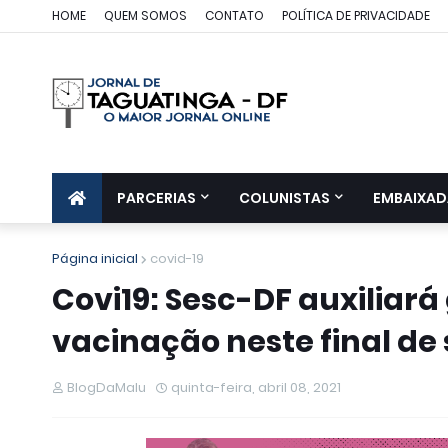
HOME
QUEM SOMOS
CONTATO
POLÍTICA DE PRIVACIDADE
PARCERIAS
COLUNISTAS
EMBAIXAD
Página inicial
covid-19
Covi19: Sesc-DF auxiliar
vacinação neste final 
BlogDaMalu
quinta-feira, abril 08, 2021