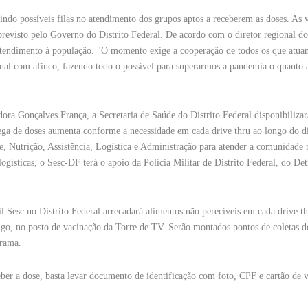
zindo possíveis filas no atendimento dos grupos aptos a receberem as doses. As 
previsto pelo Governo do Distrito Federal. De acordo com o diretor regional d
atendimento à população. "O momento exige a cooperação de todos os que atu
nal com afinco, fazendo todo o possível para superarmos a pandemia o quanto a
ra Gonçalves França, a Secretaria de Saúde do Distrito Federal disponibiliz
rega de doses aumenta conforme a necessidade em cada drive thru ao longo do d
, Nutrição, Assistência, Logística e Administração para atender a comunidade n
logísticas, o Sesc-DF terá o apoio da Polícia Militar de Distrito Federal, do Det
Sesc no Distrito Federal arrecadará alimentos não perecíveis em cada drive th
, no posto de vacinação da Torre de TV. Serão montados pontos de coletas d
grama.
r a dose, basta levar documento de identificação com foto, CPF e cartão de 