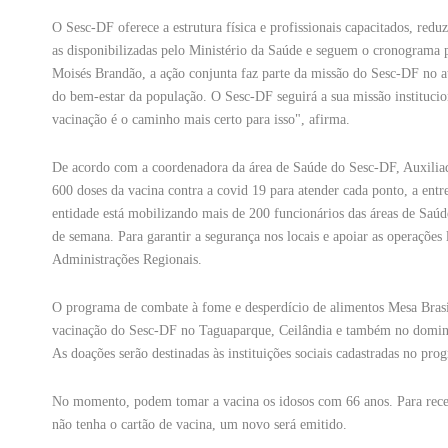
O Sesc-DF oferece a estrutura física e profissionais capacitados, redu
as disponibilizadas pelo Ministério da Saúde e seguem o cronograma 
Moisés Brandão, a ação conjunta faz parte da missão do Sesc-DF no 
do bem-estar da população. O Sesc-DF seguirá a sua missão institucio
vacinação é o caminho mais certo para isso", afirma.
De acordo com a coordenadora da área de Saúde do Sesc-DF, Auxiliado
600 doses da vacina contra a covid 19 para atender cada ponto, a ent
entidade está mobilizando mais de 200 funcionários das áreas de Saúde
de semana. Para garantir a segurança nos locais e apoiar as operações 
Administrações Regionais.
O programa de combate à fome e desperdício de alimentos Mesa Brasil 
vacinação do Sesc-DF no Taguaparque, Ceilândia e também no domingo
As doações serão destinadas às instituições sociais cadastradas no pro
No momento, podem tomar a vacina os idosos com 66 anos. Para recebe
não tenha o cartão de vacina, um novo será emitido.