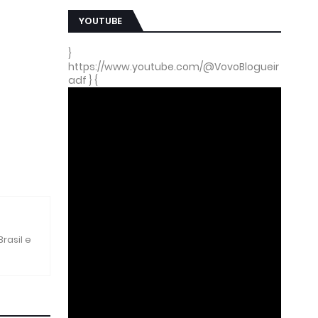
YOUTUBE
}
https://www.youtube.com/@VovoBlogueir
adf } {
rasil e