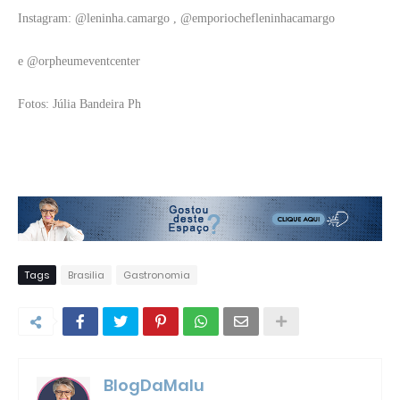
Instagram: @leninha.camargo , @emporiochefleninhacamargo
e @orpheumeventcenter
Fotos: Júlia Bandeira Ph
Tags
Brasilia
Gastronomia
BlogDaMalu