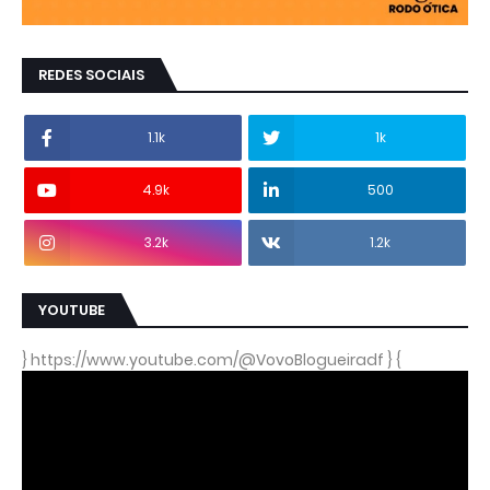
REDES SOCIAIS
1.1k
1k
4.9k
500
3.2k
1.2k
YOUTUBE
} https://www.youtube.com/@VovoBlogueiradf } {