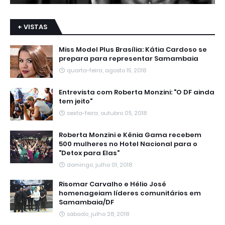
+ VISTAS
Miss Model Plus Brasília: Kátia Cardoso se
prepara para representar Samambaia
quarta-feira, agosto 15, 2018
Entrevista com Roberta Monzini: "O DF ainda
tem jeito"
sexta-feira, outubro 05, 2018
Roberta Monzini e Kênia Gama recebem
500 mulheres no Hotel Nacional para o
"Detox para Elas"
domingo, julho 01, 2018
Risomar Carvalho e Hélio José
homenageiam líderes comunitários em
Samambaia/DF
sábado, julho 28, 2018