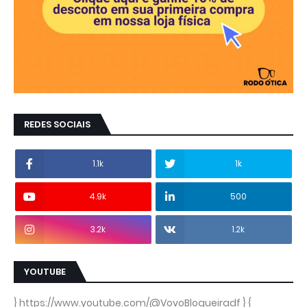
REDES SOCIAIS
1.1k
1k
4.9k
500
3.2k
1.2k
YOUTUBE
} https://www.youtube.com/@VovoBlogueiradf } {