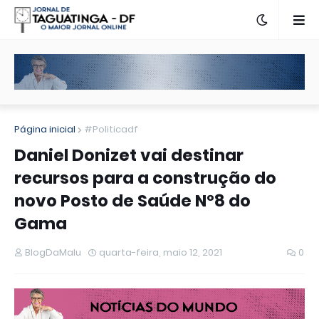
Página inicial
#Politicadf
Daniel Donizet vai destinar
recursos para a construção do
novo Posto de Saúde N°8 do
Gama
BlogDaMalu
quarta-feira, maio 12, 2021
0