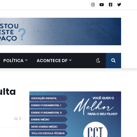
POLÍTICA
ACONTECE DF
ulta
0