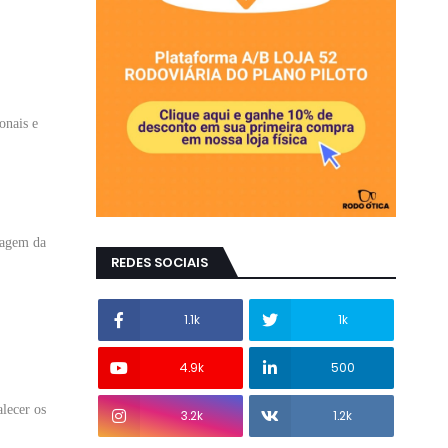
onais e
ragem da
REDES SOCIAIS
1.1k
1k
4.9k
500
lecer os
3.2k
1.2k