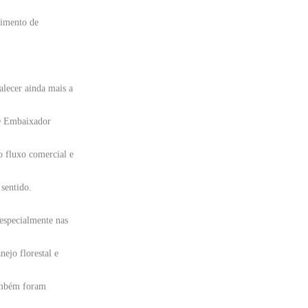
vimento de
alecer ainda mais a
 O Embaixador
o fluxo comercial e
 sentido.
 especialmente nas
ejo florestal e
Também foram