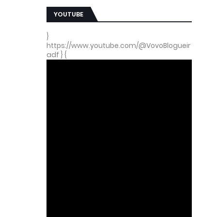
YOUTUBE
}
https://www.youtube.com/@VovoBlogueir
adf } {