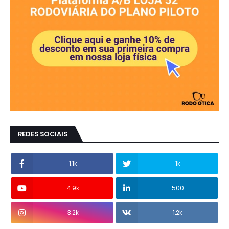
REDES SOCIAIS
1.1k
1k
4.9k
500
3.2k
1.2k