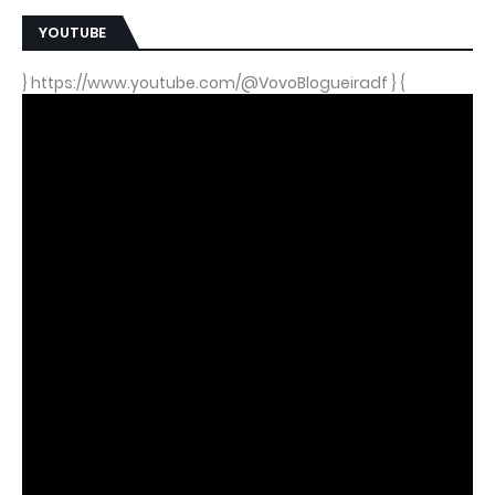
YOUTUBE
} https://www.youtube.com/@VovoBlogueiradf } {