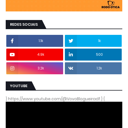
REDES SOCIAIS
1.1k
1k
4.9k
500
3.2k
1.2k
YOUTUBE
} https://www.youtube.com/@VovoBlogueiradf } {