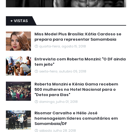
+ VISTAS
Miss Model Plus Brasília: Kátia Cardoso se
prepara para representar Samambaia
quarta-feira, agosto 15, 2018
Entrevista com Roberta Monzini: "O DF ainda
tem jeito"
sexta-feira, outubro 05, 2018
Roberta Monzini e Kênia Gama recebem
500 mulheres no Hotel Nacional para o
"Detox para Elas"
domingo, julho 01, 2018
Risomar Carvalho e Hélio José
homenageiam líderes comunitários em
Samambaia/DF
sábado, julho 28, 2018