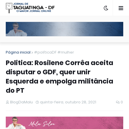
Página inicial
#políticaDF #mulher
Politica: Rosilene Corrêa aceita
disputar o GDF, quer unir
Esquerda e empolga militância
do PT
BlogDaMalu
quinta-feira, outubro 28, 2021
0