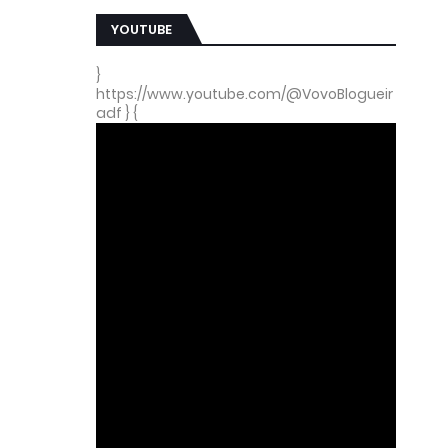
YOUTUBE
}
https://www.youtube.com/@VovoBlogueir
adf } {