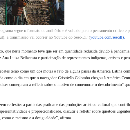
programa segue o formato de auditório e é voltado para o pensamento crítico e p
l), a transmissão vai ocorrer no Youtube do Sesc-DF (
youtube.com/sescdf).
lico, que neste momento teve que ser em quantidade reduzida devido à pandemia
iz Ana Luiza Bellacosta e participação de representantes indígenas, artistas e pes
debates terão como um dos motes o fato de alguns países da América Latina c
ada como o dia em que o navegador Cristóvão Colombo chegou à América Cent
s países começaram a refletir sobre o motivo de comemorar o descobrimento​” qu
zem reflexões a partir das práticas e das produções artístico-cultural que contr
esentatividade e proporcionalidade, discutir e refletir sobre questões urgentes
 como o racismo e a desigualdade”, afirma.