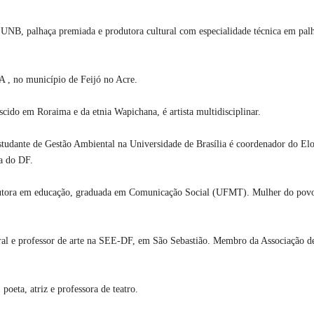
UNB, palhaça premiada e produtora cultural com especialidade técnica em palh
, no município de Feijó no Acre.
cido em Roraima e da etnia Wapichana, é artista multidisciplinar.
udante de Gestão Ambiental na Universidade de Brasília é coordenador do Elo
a do DF.
 doutora em educação, graduada em Comunicação Social (UFMT). Mulher do povo
tural e professor de arte na SEE-DF, em São Sebastião. Membro da Associação d
 poeta, atriz e professora de teatro.