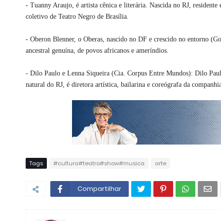
- Tuanny Araujo, é artista cênica e literária. Nascida no RJ, resident
coletivo de Teatro Negro de Brasília.
- Oberon Blenner, o Oberas, nascido no DF e crescido no entorno (Goiás
ancestral genuína, de povos africanos e ameríndios.
- Dilo Paulo e Lenna Siqueira (Cia. Corpus Entre Mundos): Dilo Paul
natural do RJ, é diretora artística, bailarina e coreógrafa da companhi
Tags
#cultura#teatro#show#musica
arte
Compartilhar