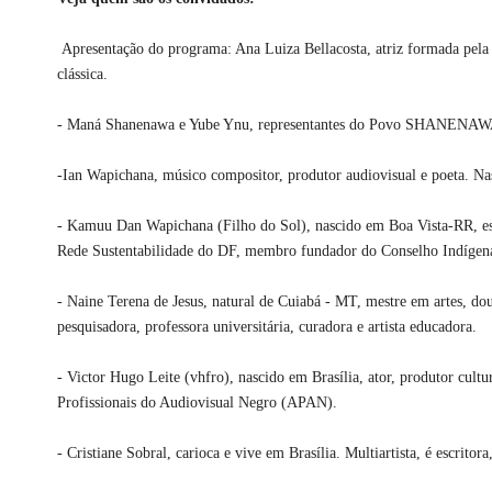
Apresentação do programa: Ana Luiza Bellacosta, atriz formada pela 
clássica.
- Maná Shanenawa e Yube Ynu, representantes do Povo SHANENAWA 
-Ian Wapichana, músico compositor, produtor audiovisual e poeta. Nas
- Kamuu Dan Wapichana (Filho do Sol), nascido em Boa Vista-RR, est
Rede Sustentabilidade do DF, membro fundador do Conselho Indígen
- Naine Terena de Jesus, natural de Cuiabá - MT, mestre em artes,
pesquisadora, professora universitária, curadora e artista educadora.
- Victor Hugo Leite (vhfro), nascido em Brasília, ator, produtor cul
Profissionais do Audiovisual Negro (APAN).
- Cristiane Sobral, carioca e vive em Brasília. Multiartista, é escritora,