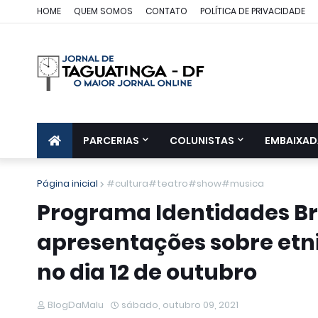
HOME
QUEM SOMOS
CONTATO
POLÍTICA DE PRIVACIDADE
PARCERIAS
COLUNISTAS
EMBAIXAD
Página inicial
#cultura#teatro#show#musica
Programa Identidades Bras
apresentações sobre etni
no dia 12 de outubro
BlogDaMalu
sábado, outubro 09, 2021