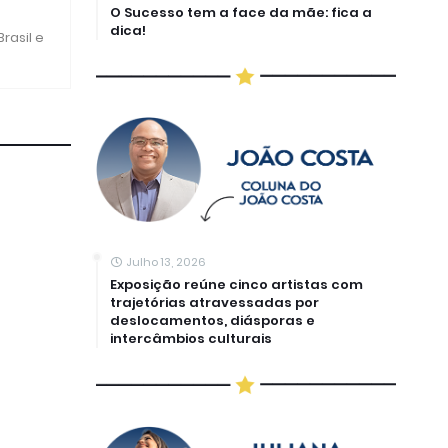
O Sucesso tem a face da mãe: fica a
dica!
rasil e
Julho 13, 2026
Exposição reúne cinco artistas com
trajetórias atravessadas por
deslocamentos, diásporas e
intercâmbios culturais