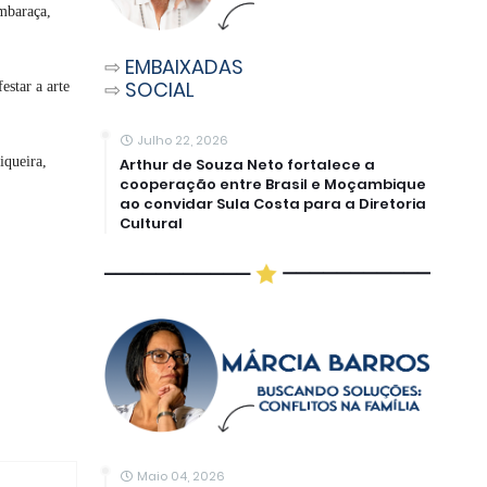
Embaraça,
⇨
EMBAIXADAS
⇨
SOCIAL
estar a arte
Julho 22, 2026
iqueira,
Arthur de Souza Neto fortalece a
cooperação entre Brasil e Moçambique
ao convidar Sula Costa para a Diretoria
Cultural
Maio 04, 2026