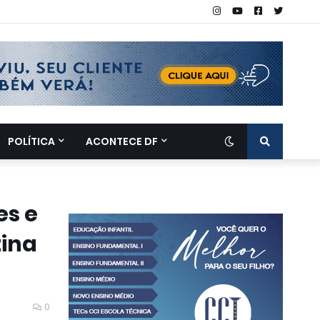
POLÍTICA
ACONTECE DF
es e
tina
0