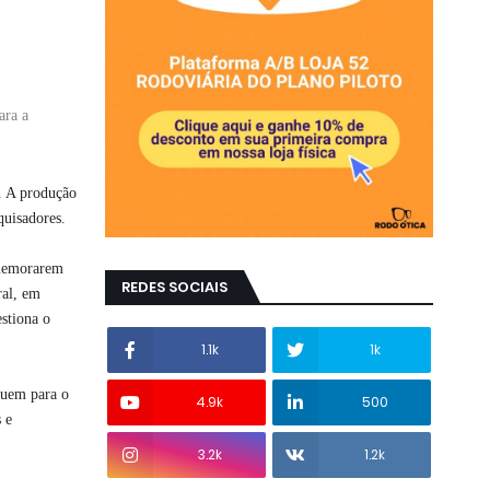
ara a
. A produção
quisadores.
omemorarem
REDES SOCIAIS
ral, em
estiona o
1.1k
1k
ibuem para o
4.9k
500
 e
3.2k
1.2k