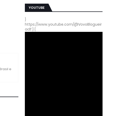
YOUTUBE
}
https://www.youtube.com/@VovoBlogueir
adf } {
rasil e