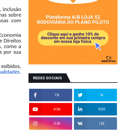
 inclusão
mas sobre
ssoas com
 Economia
e Direitos
s, como a
os por sua
 exibidos,
salidades.
REDES SOCIAIS
1.1k
1k
4.9k
500
3.2k
1.2k