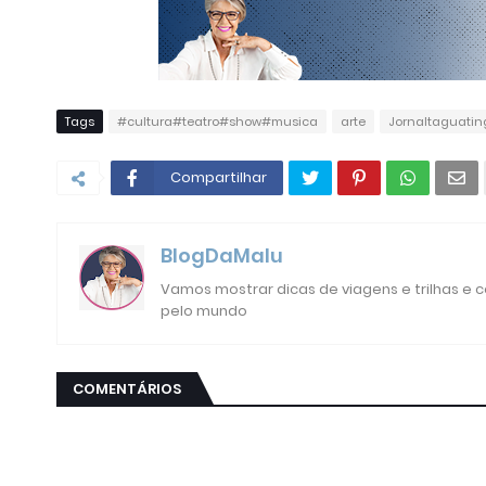
Tags
#cultura#teatro#show#musica
arte
Jornaltaguatin
Compartilhar
BlogDaMalu
Vamos mostrar dicas de viagens e trilhas e
pelo mundo
COMENTÁRIOS