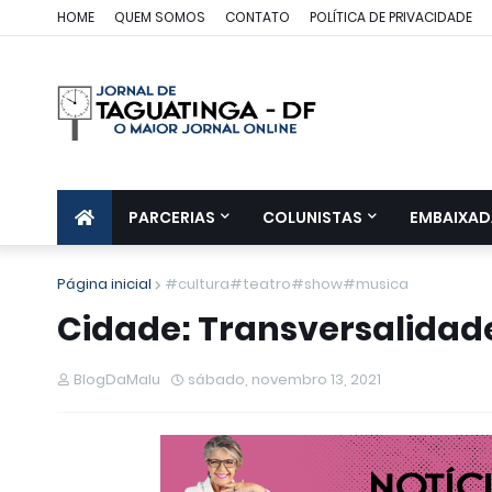
HOME
QUEM SOMOS
CONTATO
POLÍTICA DE PRIVACIDADE
PARCERIAS
COLUNISTAS
EMBAIXAD
Página inicial
#cultura#teatro#show#musica
Cidade: Transversalida
BlogDaMalu
sábado, novembro 13, 2021