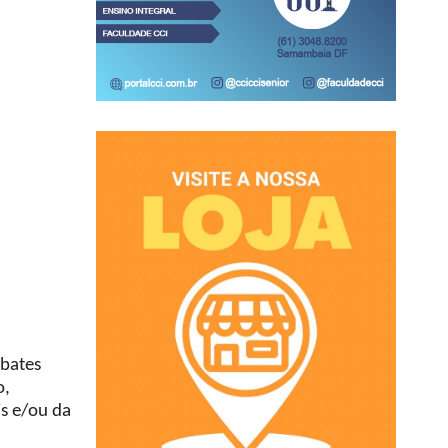
ebates
o,
is e/ou da