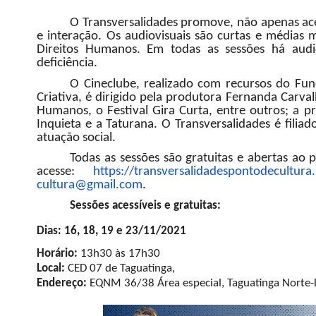
O Transversalidades promove, não apenas ace
e interação. Os audiovisuais são curtas e médias
Direitos Humanos. Em todas as sessões há audi
deficiência.
O Cineclube, realizado com recursos do Fun
Criativa, é dirigido pela produtora Fernanda Carva
Humanos, o Festival Gira Curta, entre outros; a p
Inquieta e a Taturana. O Transversalidades é filia
atuação social.
Todas as sessões são gratuitas e abertas ao p
acesse:
https://
transversalidadespontodecultur
a
cultura@gmail.com
.
Sessões acessíveis e gratuitas:
Dias: 16, 18, 19 e 23/11/2021
Horário:
13h30 às 17h30
Local:
CED 07 de Taguatinga,
Endereço:
EQNM 36/38 Área especial, Taguatinga Norte