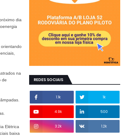
 próximo dia
eoenergia
 orientando
enciais,
astrados na
REDES SOCIAIS
o de
1.1k
1k
 lâmpadas.
4.9k
500
as.
3.2k
1.2k
a Elétrica
ciais baixa