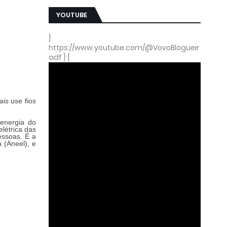
YOUTUBE
}
https://www.youtube.com/@VovoBlogueir
adf } {
is use fios
 energia do
létrica das
essoas. É a
 (Aneel), e