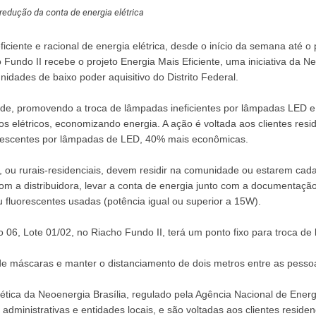
a redução da conta de energia elétrica
ciente e racional de energia elétrica, desde o início da semana até o
 Fundo II recebe o projeto Energia Mais Eficiente, uma iniciativa da N
idades de baixo poder aquisitivo do Distrito Federal.
de, promovendo a troca de lâmpadas ineficientes por lâmpadas LED e
 elétricos, economizando energia. A ação é voltada aos clientes resid
orescentes por lâmpadas de LED, 40% mais econômicas.
s, ou rurais-residenciais, devem residir na comunidade ou estarem cad
 com a distribuidora, levar a conta de energia junto com a documentaçã
u fluorescentes usadas (potência igual ou superior a 15W).
o 06, Lote 01/02, no Riacho Fundo II, terá um ponto fixo para troca de
 de máscaras e manter o distanciamento de dois metros entre as pesso
ética da Neoenergia Brasília, regulado pela Agência Nacional de Energi
administrativas e entidades locais, e são voltadas aos clientes residen