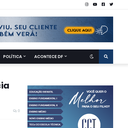
POLÍTICA
ACONTECE DF
cia
0