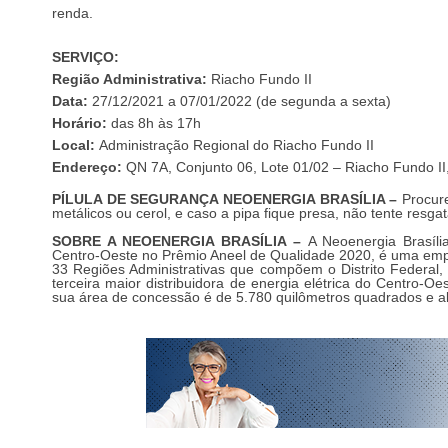
renda.
SERVIÇO:
Região Administrativa:
Riacho Fundo II
Data:
27/12/2021 a 07/01/2022 (de segunda a sexta)
Horário:
das 8h às 17h
Local:
Administração Regional do Riacho Fundo II
Endereço:
QN 7A, Conjunto 06, Lote 01/02 – Riacho Fundo II,
PÍLULA DE SEGURANÇA NEOENERGIA BRASÍLIA –
Procure
metálicos ou cerol, e caso a pipa fique presa, não tente resga
SOBRE A NEOENERGIA BRASÍLIA –
A Neoenergia Brasíli
Centro-Oeste no Prêmio Aneel de Qualidade 2020, é uma empre
33 Regiões Administrativas que compõem o Distrito Federal,
terceira maior distribuidora de energia elétrica do Centro-O
sua área de concessão é de 5.780 quilômetros quadrados e ab