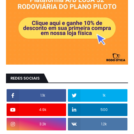
REDES SOCIAIS
1.1k
1k
4.9k
500
3.2k
1.2k