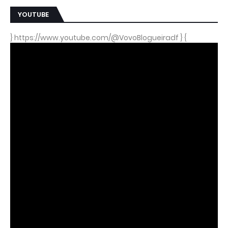
YOUTUBE
} https://www.youtube.com/@VovoBlogueiradf } {