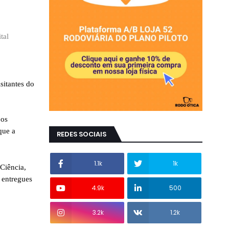
tal
itantes do 
os 
ue a 
REDES SOCIAIS
1.1k
1k
Ciência, 
 entregues 
4.9k
500
3.2k
1.2k