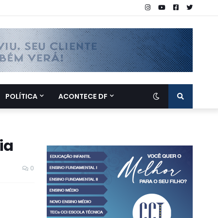
POLÍTICA
ACONTECE DF
ia
0