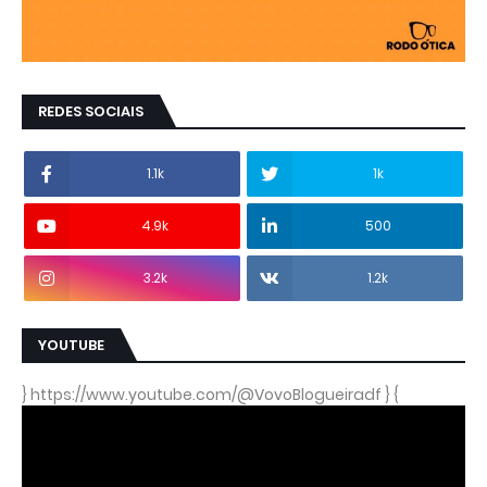
REDES SOCIAIS
1.1k
1k
4.9k
500
3.2k
1.2k
YOUTUBE
} https://www.youtube.com/@VovoBlogueiradf } {