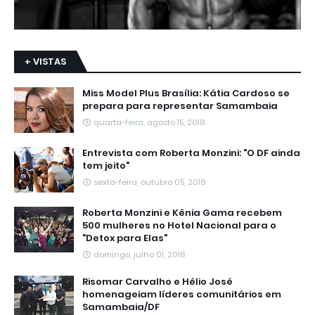
+ VISTAS
Miss Model Plus Brasília: Kátia Cardoso se
prepara para representar Samambaia
quarta-feira, agosto 15, 2018
Entrevista com Roberta Monzini: "O DF ainda
tem jeito"
sexta-feira, outubro 05, 2018
Roberta Monzini e Kênia Gama recebem
500 mulheres no Hotel Nacional para o
"Detox para Elas"
domingo, julho 01, 2018
Risomar Carvalho e Hélio José
homenageiam líderes comunitários em
Samambaia/DF