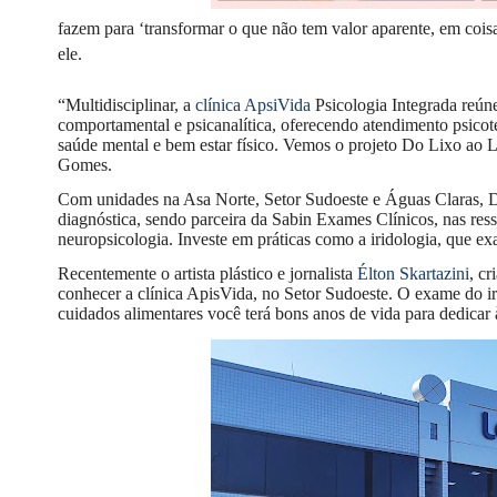
fazem para ‘transformar o que não tem valor aparente, em cois
ele.
“Multidisciplinar, a
clínica ApsiVida
Psicologia Integrada reúne 
comportamental e psicanalítica, oferecendo atendimento psic
saúde mental e bem estar físico. Vemos o projeto Do Lixo ao L
Gomes.
Com unidades na Asa Norte, Setor Sudoeste e Águas Claras, Di
diagnóstica, sendo parceira da Sabin Exames Clínicos, nas res
neuropsicologia. Investe em práticas como a iridologia, que exa
Recentemente o artista plástico e jornalista
Élton Skartazini
, c
conhecer a clínica ApisVida, no Setor Sudoeste. O exame do i
cuidados alimentares você terá bons anos de vida para dedicar 