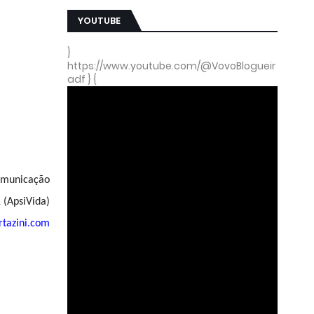
YOUTUBE
}
https://www.youtube.com/@VovoBlogueir
adf } {
Comunicação
 (ApsiVida)
tazini.com