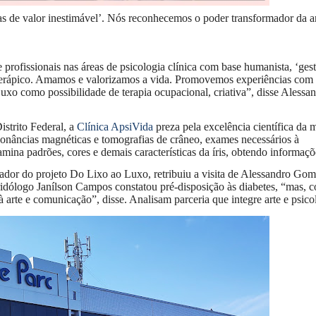
as de valor inestimável’. Nós reconhecemos o poder transformador da ar
profissionais nas áreas de psicologia clínica com base humanista, ‘gesta
oterápico. Amamos e valorizamos a vida. Promovemos experiências com
uxo como possibilidade de terapia ocupacional, criativa”, disse Alessa
strito Federal, a
Clínica ApsiVida
preza pela excelência científica da 
sonâncias magnéticas e tomografias de crâneo, exames necessários à
mina padrões, cores e demais características da íris, obtendo informaçõ
riador do projeto Do Lixo ao Luxo, retribuiu a visita de Alessandro Go
ridólogo Janílson Campos constatou pré-disposição às diabetes, “mas, 
à arte e comunicação”, disse. Analisam parceria que integre arte e psico