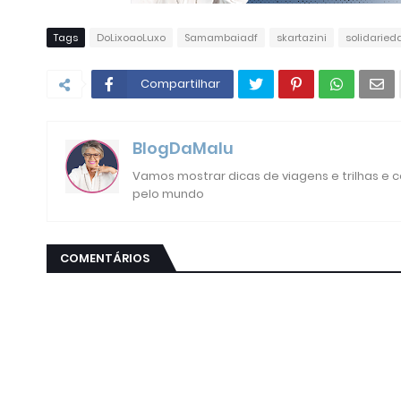
Tags
DoLixoaoLuxo
Samambaiadf
skartazini
solidaried
Compartilhar
BlogDaMalu
Vamos mostrar dicas de viagens e trilhas e
pelo mundo
COMENTÁRIOS