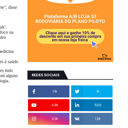
te”, disse
lt’,
 foco na
ndro
medicina
es à saúde.
mes indo
REDES SOCIAIS
com alguns
logia.
1.1k
1k
4.9k
500
3.2k
1.2k