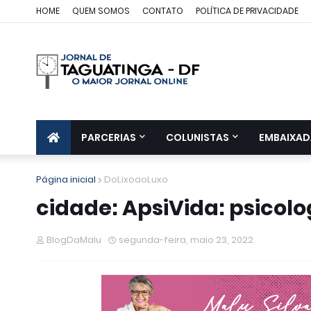
HOME
QUEM SOMOS
CONTATO
POLÍTICA DE PRIVACIDADE
PARCERIAS
COLUNISTAS
EMBAIXAD
Página inicial
DoLixoaoLuxo
cidade: ApsiVida: psicol
BlogDaMalu
segunda-feira, maio 23, 2022