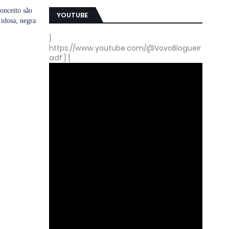
conceito são
YOUTUBE
 idosa, negra
}
https://www.youtube.com/@VovoBlogueir
adf } {