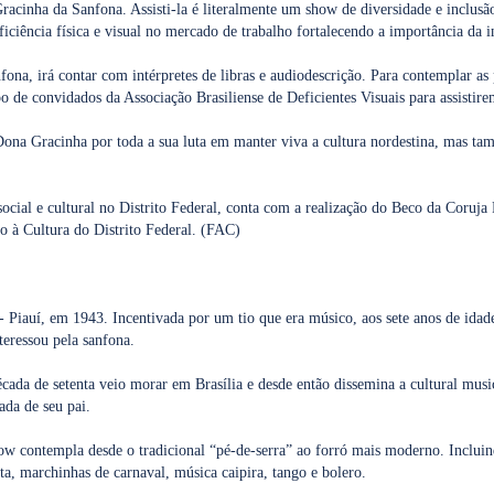
Gracinha da Sanfona. Assisti-la é literalmente um show de diversidade e inclusã
iciência física e visual no mercado de trabalho fortalecendo a importância da i
ona, irá contar com intérpretes de libras e audiodescrição. Para contemplar as
upo de convidados da Associação Brasiliense de Deficientes Visuais para assistir
na Gracinha por toda a sua luta em manter viva a cultura nordestina, mas ta
ocial e cultural no Distrito Federal, conta com a realização do Beco da Coruja
o à Cultura do Distrito Federal. (FAC)
- Piauí, em 1943. Incentivada por um tio que era músico, aos sete anos de ida
teressou pela sanfona.
cada de setenta veio morar em Brasília e desde então dissemina a cultural musi
ada de seu pai.
how contempla desde o tradicional “pé-de-serra” ao forró mais moderno. Incluin
a, marchinhas de carnaval, música caipira, tango e bolero.