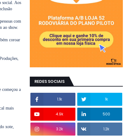
o social. Aos
nclusão
 pessoas com
em ao show.
mbém coroar
 Produções,
REDES SOCIAIS
de começou a
1.1k
1k
cal mais
4.9k
500
do xote,
3.2k
1.2k