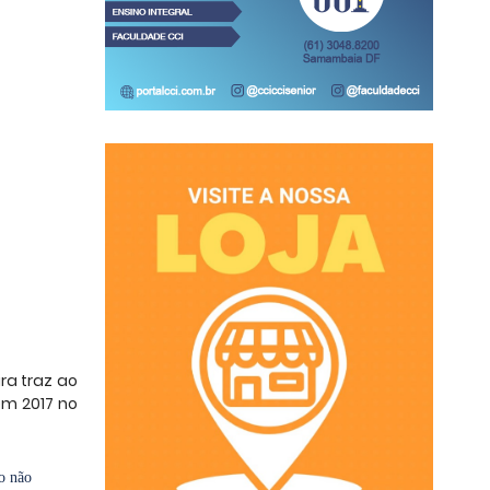
ra traz ao
em 2017 no
mo não