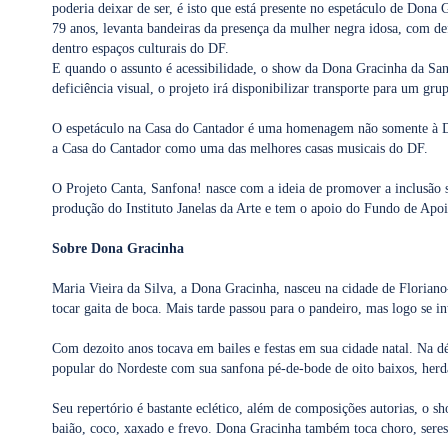
poderia deixar de ser, é isto que está presente no espetáculo de Dona 
79 anos, levanta bandeiras da presença da mulher negra idosa, com def
dentro espaços culturais do DF.
E quando o assunto é acessibilidade, o show da Dona Gracinha da Sanf
deficiência visual, o projeto irá disponibilizar transporte para um gr
O espetáculo na Casa do Cantador é uma homenagem não somente à Do
a Casa do Cantador como uma das melhores casas musicais do DF.
O Projeto Canta, Sanfona! nasce com a ideia de promover a inclusão s
produção do Instituto Janelas da Arte e tem o apoio do Fundo de Apoi
Sobre Dona Gracinha
Maria Vieira da Silva, a Dona Gracinha, nasceu na cidade de Floriano
tocar gaita de boca. Mais tarde passou para o pandeiro, mas logo se in
Com dezoito anos tocava em bailes e festas em sua cidade natal. Na dé
popular do Nordeste com sua sanfona pé-de-bode de oito baixos, herd
Seu repertório é bastante eclético, além de composições autorias, o s
baião, coco, xaxado e frevo. Dona Gracinha também toca choro, serest