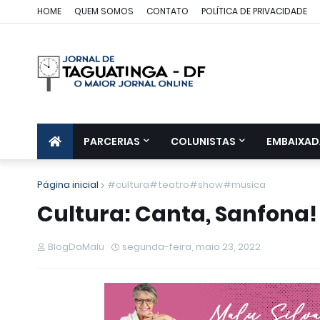
HOME
QUEM SOMOS
CONTATO
POLÍTICA DE PRIVACIDADE
PARCERIAS
COLUNISTAS
EMBAIXAD
Página inicial
#cultura#teatro#show#musica
Cultura: Canta, Sanfona
BlogDaMalu
segunda-feira, maio 23, 2022