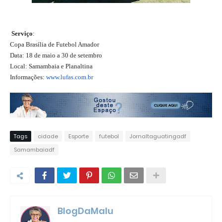
Serviço
:
Copa Brasília de Futebol Amador
Data: 18 de maio a 30 de setembro
Local: Samambaia e Planaltina
Informações:
www.lufas.com.br
Tags
cidade
Esporte
futebol
Jornaltaguatingadf
Samambaiadf
BlogDaMalu