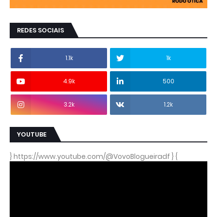
REDES SOCIAIS
1.1k
1k
4.9k
500
3.2k
1.2k
YOUTUBE
} https://www.youtube.com/@VovoBlogueiradf } {