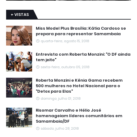
+ VISTAS
Miss Model Plus Brasília: Kátia Cardoso se
prepara para representar Samambaia
quarta-feira, agosto 15, 2018
Entrevista com Roberta Monzini: "O DF ainda
tem jeito"
sexta-feira, outubro 05, 2018
Roberta Monzini e Kênia Gama recebem
500 mulheres no Hotel Nacional para o
"Detox para Elas"
domingo, julho 01, 2018
Risomar Carvalho e Hélio José
homenageiam líderes comunitários em
Samambaia/DF
sábado, julho 28, 2018