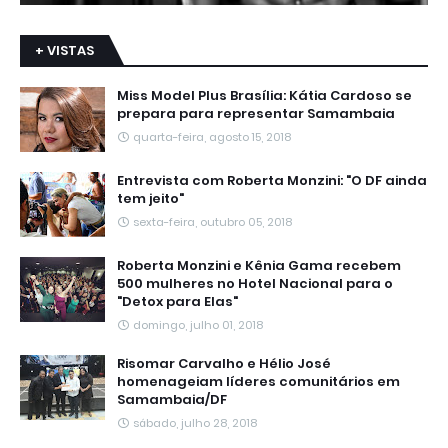
+ VISTAS
Miss Model Plus Brasília: Kátia Cardoso se
prepara para representar Samambaia
quarta-feira, agosto 15, 2018
Entrevista com Roberta Monzini: "O DF ainda
tem jeito"
sexta-feira, outubro 05, 2018
Roberta Monzini e Kênia Gama recebem
500 mulheres no Hotel Nacional para o
"Detox para Elas"
domingo, julho 01, 2018
Risomar Carvalho e Hélio José
homenageiam líderes comunitários em
Samambaia/DF
sábado, julho 28, 2018