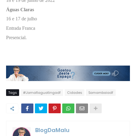
18 e 19 de junho de 2022
Águas Claras
16 e 17 de julho
Entrada Franca
Presencial.
Tags
#Jornaltaguatingadf
Cidades
Samambaiadf
BlogDaMalu