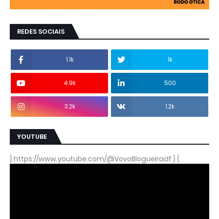
REDES SOCIAIS
1.1k
1k
4.9k
500
3.2k
1.2k
YOUTUBE
} https://www.youtube.com/@VovoBlogueiradf } {