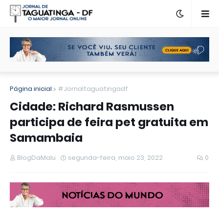
Página inicial
#Jornaltaguatingadf
Cidade: Richard Rasmussen
participa de feira pet gratuita em
Samambaia
BlogDaMalu
segunda-feira, maio 23, 2022
0