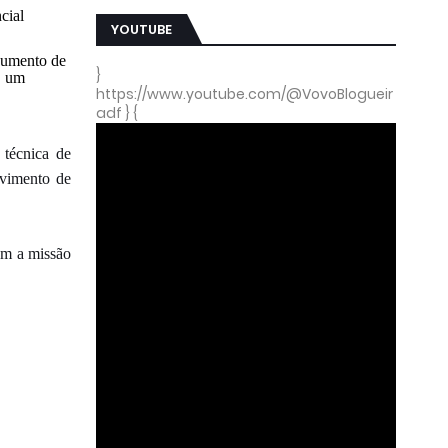
cial
YOUTUBE
aumento de
}
É um
https://www.youtube.com/@VovoBlogueir
adf } {
 técnica de
lvimento de
em a missão