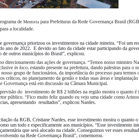
 Programa de
para Prefeituras da Rede Governança Brasil (RG
Mentoria
para a localidade.
e governança priorizou os investimentos na cidade mineira. “Foi um re
s do ano de 2022. E devido ao fato da cidade estar participando da gove
 de outros municípios do Brasil”, explicou.
o direcionamento das ações de governança. “Temos nosso ministro N
nclusive
in loco
, estando presente na prefeitura, dando palestras para o n
o nosso grupo de funcionários, da importância do processo para termos
s críticos, no planejamento da gestão e todas suas áreas e implantação
i de Governança está em discussão na Câmara Municipal.
 previsão do investimento de R$ 2 bilhões na região mostra o quanto é 
etor público. “Fico muito feliz quando eu vejo uma cidade como Arinos
ias, apresentando resultados”, explicou Nardes.
tação da RGB, Cristiane Nardes, esse investimento mostra o quanto o 
como um todo e especificamente aos municípios. “Esse investimento int
orçamentária que será alocado na cidade. Conseguimos ver esses resulta
senvolvendo na Rede Governança Brasil”, comemorou.