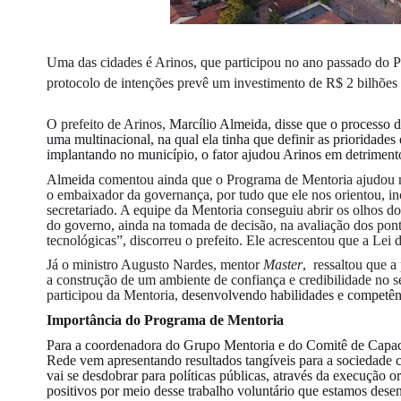
Uma das cidades é Arinos, que participou no ano passado do
protocolo de intenções prevê um investimento de R$ 2 bilhões 
O prefeito de Arinos,
Marcílio Almeida, disse que o processo d
uma multinacional, na qual ela tinha que definir as prioridade
implantando no município, o fator ajudou Arinos em detrimento
Almeida
comentou ainda que o Programa de Mentoria ajudou n
o embaixador da governança, por tudo que ele nos orientou, i
secretariado. A equipe da Mentoria conseguiu abrir os olhos d
do governo, ainda na tomada de decisão, na avaliação dos ponto
tecnológicas”, discorreu o prefeito. Ele acrescentou que a Le
Já o ministro Augusto Nardes, mentor
Master
, ressaltou que a
a construção de um ambiente de confiança e credibilidade no s
participou da Mentoria,
desenvolvendo habilidades e competênc
Importância do Programa de Mentoria
Para a coordenadora do Grupo Mentoria e do Comitê de Capaci
Rede vem apresentando resultados tangíveis para a sociedade 
vai se desdobrar para políticas públicas, através da execução 
positivos por meio desse trabalho voluntário que estamos de