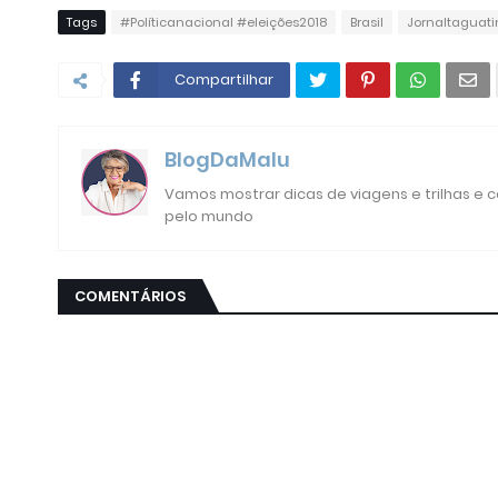
Tags
#Políticanacional #eleições2018
Brasil
Jornaltaguat
Compartilhar
BlogDaMalu
Vamos mostrar dicas de viagens e trilhas e
pelo mundo
COMENTÁRIOS