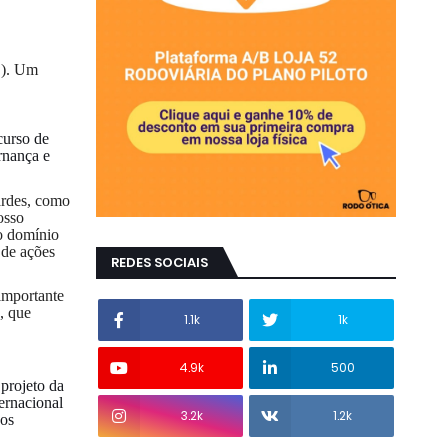
B). Um
curso de
rnança e
ardes, como
osso
 o domínio
 de ações
REDES SOCIAIS
importante
, que
1.1k
1k
4.9k
500
projeto da
ernacional
3.2k
1.2k
dos