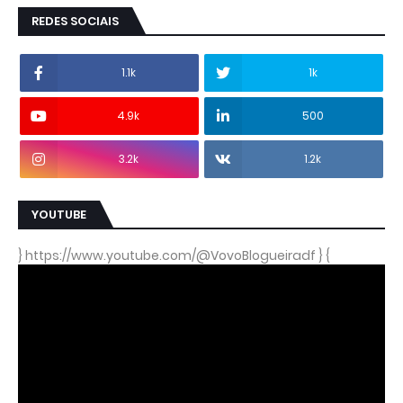
REDES SOCIAIS
1.1k
1k
4.9k
500
3.2k
1.2k
YOUTUBE
} https://www.youtube.com/@VovoBlogueiradf } {