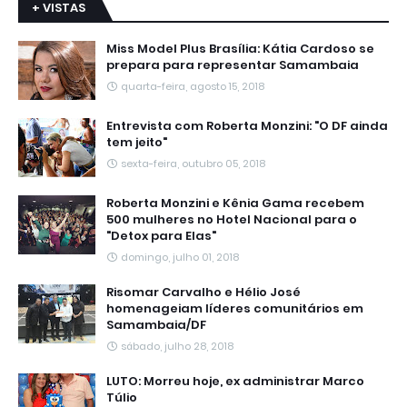
+ VISTAS
Miss Model Plus Brasília: Kátia Cardoso se
prepara para representar Samambaia
quarta-feira, agosto 15, 2018
Entrevista com Roberta Monzini: "O DF ainda
tem jeito"
sexta-feira, outubro 05, 2018
Roberta Monzini e Kênia Gama recebem
500 mulheres no Hotel Nacional para o
"Detox para Elas"
domingo, julho 01, 2018
Risomar Carvalho e Hélio José
homenageiam líderes comunitários em
Samambaia/DF
sábado, julho 28, 2018
LUTO: Morreu hoje, ex administrar Marco
Túlio