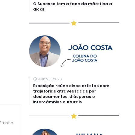
O Sucesso tem a face da mãe: fica a
dica!
Julho 13, 2026
Exposição reúne cinco artistas com
trajetórias atravessadas por
deslocamentos, diásporas e
intercâmbios culturais
rasil e