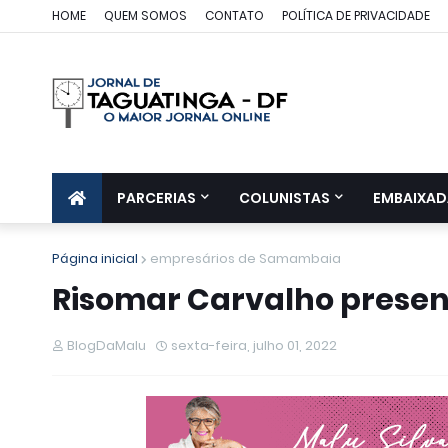
HOME
QUEM SOMOS
CONTATO
POLÍTICA DE PRIVACIDADE
PARCERIAS
COLUNISTAS
EMBAIXAD
Página inicial
empresários de Samambaia
Risomar Carvalho presen
BlogDaMalu
sexta-feira, julho 01, 2022