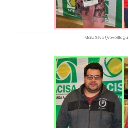
Malu Silva (VovóBlogu