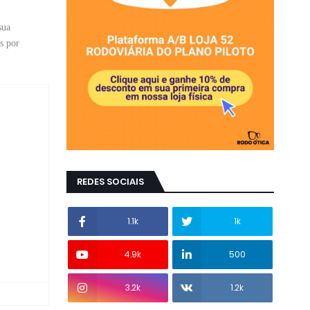
sua
s por
REDES SOCIAIS
1.1k
1k
4.9k
500
3.2k
1.2k