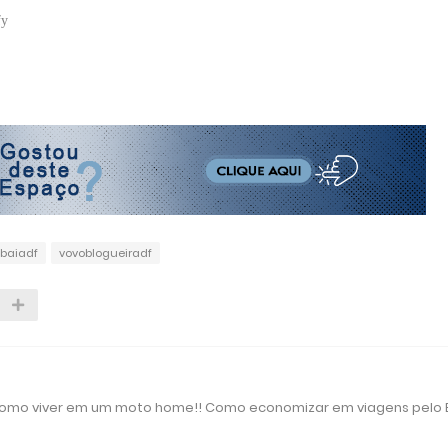
fy
baiadf
vovoblogueiradf
 como viver em um moto home!! Como economizar em viagens pelo B