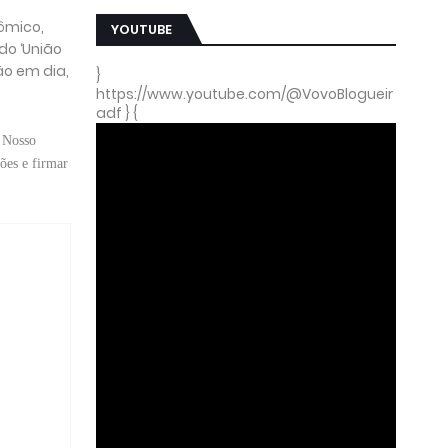
ômico,
YOUTUBE
do ‘União
ão em dia,
}
https://www.youtube.com/@VovoBlogueir
adf } {
 Nosso
ões e firmar