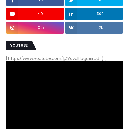
4.9k
500
3.2k
1.2k
YOUTUBE
} https://www.youtube.com/@VovoBlogueiradf } {