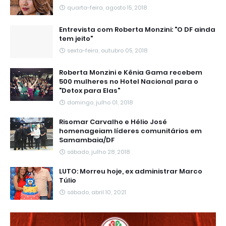
quarta-feira, agosto 15, 2018
Entrevista com Roberta Monzini: "O DF ainda
tem jeito"
sexta-feira, outubro 05, 2018
Roberta Monzini e Kênia Gama recebem
500 mulheres no Hotel Nacional para o
"Detox para Elas"
domingo, julho 01, 2018
Risomar Carvalho e Hélio José
homenageiam líderes comunitários em
Samambaia/DF
sábado, julho 28, 2018
LUTO: Morreu hoje, ex administrar Marco
Túlio
sábado, abril 10, 2021