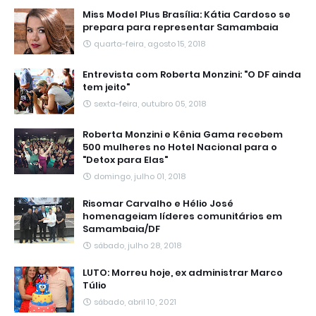
Miss Model Plus Brasília: Kátia Cardoso se
prepara para representar Samambaia
quarta-feira, agosto 15, 2018
Entrevista com Roberta Monzini: "O DF ainda
tem jeito"
sexta-feira, outubro 05, 2018
Roberta Monzini e Kênia Gama recebem
500 mulheres no Hotel Nacional para o
"Detox para Elas"
domingo, julho 01, 2018
Risomar Carvalho e Hélio José
homenageiam líderes comunitários em
Samambaia/DF
sábado, julho 28, 2018
LUTO: Morreu hoje, ex administrar Marco
Túlio
sábado, abril 10, 2021