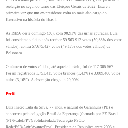
reeleição no segundo turno das Eleições Gerais de 2022. Esta é a
primeira vez que um ex-presidente volta ao mais alto cargo do
Executivo na história do Brasil.
Às 19h56 deste domingo (30), com 98,91% das urnas apuradas, Lula
foi considerado eleito após receber 59.563.912 votos (50,83% dos votos
válidos), contra 57.675.427 votos (49,17% dos votos válidos) de
Bolsonaro.
O número de votos válidos, até aquele horário, foi de 117.305.567.
Foram registrados 1.751.415 votos brancos (1,43%) e 3.889.466 votos
nulos (3,16%). A abstenção chegou a 20,90%.
Perfil
Luiz Inácio Lula da Silva, 77 anos, é natural de Garanhuns (PE) e
concorreu pela coligação Brasil da Esperança (formada por FE Brasil
(PT/PCdoB/PV)/Solidariedade/Federação PSOL-
Rede/PSB/Agir/Avante/Pros). Presidente da República entre 2003 e