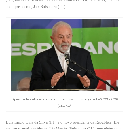
(30), ele havia recebido 50,83% dos votos válidos, contra 49,17% do
atual presidente, Jair Bolsonaro (PL)
O presidente Eleito deve se preparar para assumir o cargo entre 2023 e 2026
(
AFP/AFP
)
Luiz Inácio Lula da Silva (PT) é o novo presidente da República. Ele
venceu o atual presidente, Jair Messias Bolsonaro (PL), que pleiteava a