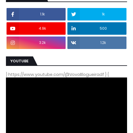
1.1k
1k
4.9k
500
3.2k
1.2k
YOUTUBE
} https://www.youtube.com/@VovoBlogueiradf } {